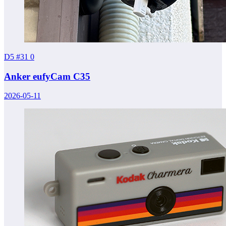
D5 #31
0
Anker eufyCam C35
2026-05-11