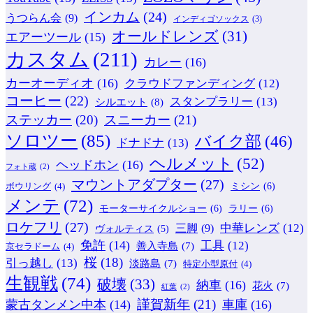
インカム
(24)
うつらん会
(9)
インディゴソックス
(3)
オールドレンズ
(31)
エアーツール
(15)
カスタム
(211)
カレー
(16)
カーオーディオ
(16)
クラウドファンディング
(12)
コーヒー
(22)
スタンプラリー
(13)
シルエット
(8)
ステッカー
(20)
スニーカー
(21)
ソロツー
(85)
バイク部
(46)
ドナドナ
(13)
ヘルメット
(52)
ヘッドホン
(16)
フォト蔵
(2)
マウントアダプター
(27)
ミシン
(6)
ボウリング
(4)
メンテ
(72)
モーターサイクルショー
(6)
ラリー
(6)
ロケフリ
(27)
中華レンズ
(12)
三脚
(9)
ヴォルティス
(5)
免許
(14)
工具
(12)
善入寺島
(7)
京セラドーム
(4)
桜
(18)
引っ越し
(13)
淡路島
(7)
特定小型原付
(4)
生観戦
(74)
破壊
(33)
納車
(16)
花火
(7)
紅葉
(2)
謹賀新年
(21)
蒙古タンメン中本
(14)
車庫
(16)