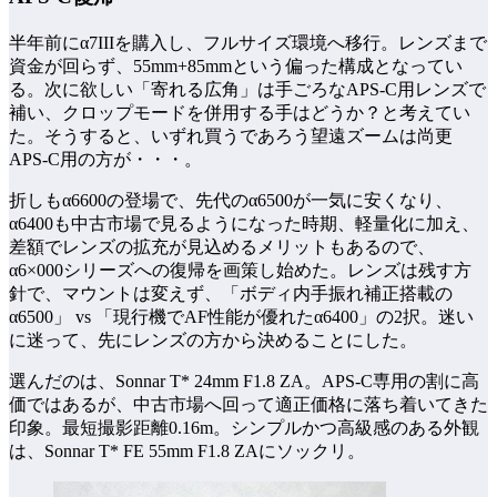
半年前にα7IIIを購入し、フルサイズ環境へ移行。レンズまで
資金が回らず、55mm+85mmという偏った構成となってい
る。次に欲しい「寄れる広角」は手ごろなAPS-C用レンズで
補い、クロップモードを併用する手はどうか？と考えてい
た。そうすると、いずれ買うであろう望遠ズームは尚更
APS-C用の方が・・・。
折しもα6600の登場で、先代のα6500が一気に安くなり、
α6400も中古市場で見るようになった時期、軽量化に加え、
差額でレンズの拡充が見込めるメリットもあるので、
α6×000シリーズへの復帰を画策し始めた。レンズは残す方
針で、マウントは変えず、「ボディ内手振れ補正搭載の
α6500」 vs 「現行機でAF性能が優れたα6400」の2択。迷い
に迷って、先にレンズの方から決めることにした。
選んだのは、Sonnar T* 24mm F1.8 ZA。APS-C専用の割に高
価ではあるが、中古市場へ回って適正価格に落ち着いてきた
印象。最短撮影距離0.16m。シンプルかつ高級感のある外観
は、Sonnar T* FE 55mm F1.8 ZAにソックリ。