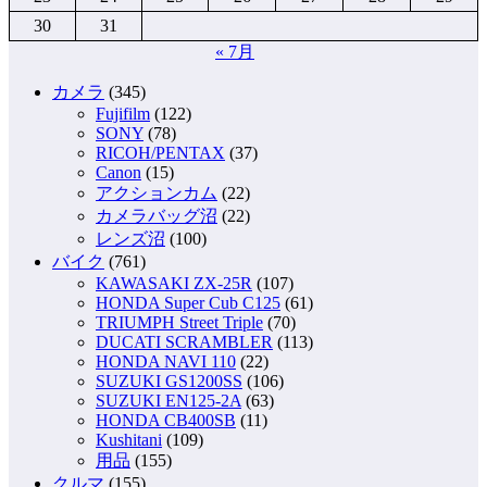
30
31
« 7月
カメラ
(345)
Fujifilm
(122)
SONY
(78)
RICOH/PENTAX
(37)
Canon
(15)
アクションカム
(22)
カメラバッグ沼
(22)
レンズ沼
(100)
バイク
(761)
KAWASAKI ZX-25R
(107)
HONDA Super Cub C125
(61)
TRIUMPH Street Triple
(70)
DUCATI SCRAMBLER
(113)
HONDA NAVI 110
(22)
SUZUKI GS1200SS
(106)
SUZUKI EN125-2A
(63)
HONDA CB400SB
(11)
Kushitani
(109)
用品
(155)
クルマ
(155)