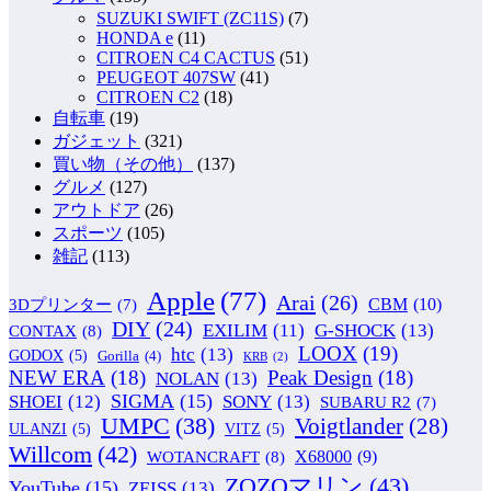
SUZUKI SWIFT (ZC11S)
(7)
HONDA e
(11)
CITROEN C4 CACTUS
(51)
PEUGEOT 407SW
(41)
CITROEN C2
(18)
自転車
(19)
ガジェット
(321)
買い物（その他）
(137)
グルメ
(127)
アウトドア
(26)
スポーツ
(105)
雑記
(113)
Apple
(77)
Arai
(26)
CBM
(10)
3Dプリンター
(7)
DIY
(24)
G-SHOCK
(13)
EXILIM
(11)
CONTAX
(8)
LOOX
(19)
htc
(13)
GODOX
(5)
Gorilla
(4)
KRB
(2)
NEW ERA
(18)
Peak Design
(18)
NOLAN
(13)
SIGMA
(15)
SONY
(13)
SHOEI
(12)
SUBARU R2
(7)
UMPC
(38)
Voigtlander
(28)
ULANZI
(5)
VITZ
(5)
Willcom
(42)
WOTANCRAFT
(8)
X68000
(9)
ZOZOマリン
(43)
YouTube
(15)
ZEISS
(13)