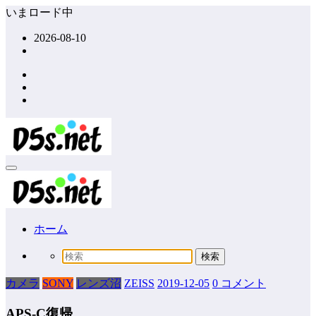
コ
いまロード中
ン
2026-08-10
テ
ン
ツ
へ
ス
キ
ッ
プ
ホーム
カメラ
SONY
レンズ沼
ZEISS
2019-12-05
0 コメント
APS-C復帰