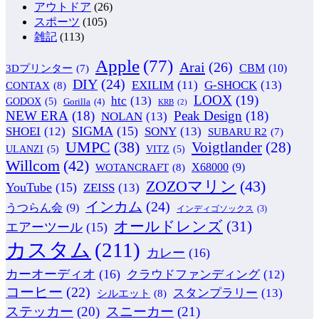
アウトドア
(26)
スポーツ
(105)
雑記
(113)
Apple
(77)
Arai
(26)
CBM
(10)
3Dプリンター
(7)
DIY
(24)
G-SHOCK
(13)
EXILIM
(11)
CONTAX
(8)
LOOX
(19)
htc
(13)
GODOX
(5)
Gorilla
(4)
KRB
(2)
NEW ERA
(18)
Peak Design
(18)
NOLAN
(13)
SIGMA
(15)
SONY
(13)
SHOEI
(12)
SUBARU R2
(7)
UMPC
(38)
Voigtlander
(28)
ULANZI
(5)
VITZ
(5)
Willcom
(42)
WOTANCRAFT
(8)
X68000
(9)
ZOZOマリン
(43)
YouTube
(15)
ZEISS
(13)
インカム
(24)
うつらん会
(9)
インディゴソックス
(3)
オールドレンズ
(31)
エアーツール
(15)
カスタム
(211)
カレー
(16)
カーオーディオ
(16)
クラウドファンディング
(12)
コーヒー
(22)
スタンプラリー
(13)
シルエット
(8)
ステッカー
(20)
スニーカー
(21)