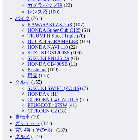
カメラバッグ沼
(22)
レンズ沼
(100)
バイク
(761)
KAWASAKI ZX-25R
(107)
HONDA Super Cub C125
(61)
TRIUMPH Street Triple
(70)
DUCATI SCRAMBLER
(113)
HONDA NAVI 110
(22)
SUZUKI GS1200SS
(106)
SUZUKI EN125-2A
(63)
HONDA CB400SB
(11)
Kushitani
(109)
用品
(155)
クルマ
(155)
SUZUKI SWIFT (ZC11S)
(7)
HONDA e
(11)
CITROEN C4 CACTUS
(51)
PEUGEOT 407SW
(41)
CITROEN C2
(18)
自転車
(19)
ガジェット
(321)
買い物（その他）
(137)
グルメ
(127)