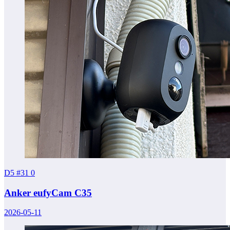
D5 #31
0
Anker eufyCam C35
2026-05-11