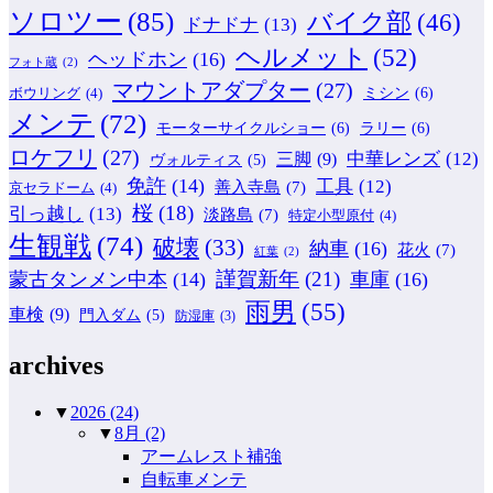
ソロツー
(85)
バイク部
(46)
ドナドナ
(13)
ヘルメット
(52)
ヘッドホン
(16)
フォト蔵
(2)
マウントアダプター
(27)
ミシン
(6)
ボウリング
(4)
メンテ
(72)
モーターサイクルショー
(6)
ラリー
(6)
ロケフリ
(27)
中華レンズ
(12)
三脚
(9)
ヴォルティス
(5)
免許
(14)
工具
(12)
善入寺島
(7)
京セラドーム
(4)
桜
(18)
引っ越し
(13)
淡路島
(7)
特定小型原付
(4)
生観戦
(74)
破壊
(33)
納車
(16)
花火
(7)
紅葉
(2)
謹賀新年
(21)
蒙古タンメン中本
(14)
車庫
(16)
雨男
(55)
車検
(9)
門入ダム
(5)
防湿庫
(3)
archives
▼
2026
(24)
▼
8月
(2)
アームレスト補強
自転車メンテ