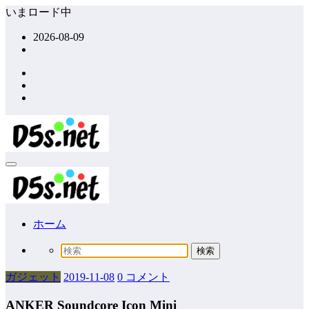
コ
いまロード中
ン
2026-08-09
テ
ン
ツ
へ
ス
キ
ッ
プ
ホーム
ガジェット
2019-11-08
0 コメント
ANKER Soundcore Icon Mini