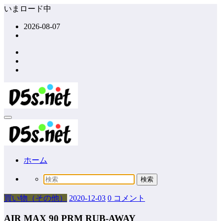
コ
いまロード中
ン
2026-08-07
テ
ン
ツ
へ
ス
キ
ッ
プ
ホーム
買い物（その他）
2020-12-03
0 コメント
AIR MAX 90 PRM RUB-AWAY