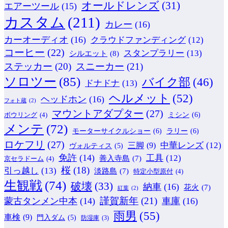
オールドレンズ
(31)
エアーツール
(15)
カスタム
(211)
カレー
(16)
カーオーディオ
(16)
クラウドファンディング
(12)
コーヒー
(22)
スタンプラリー
(13)
シルエット
(8)
ステッカー
(20)
スニーカー
(21)
ソロツー
(85)
バイク部
(46)
ドナドナ
(13)
ヘルメット
(52)
ヘッドホン
(16)
フォト蔵
(2)
マウントアダプター
(27)
ミシン
(6)
ボウリング
(4)
メンテ
(72)
モーターサイクルショー
(6)
ラリー
(6)
ロケフリ
(27)
中華レンズ
(12)
三脚
(9)
ヴォルティス
(5)
免許
(14)
工具
(12)
善入寺島
(7)
京セラドーム
(4)
桜
(18)
引っ越し
(13)
淡路島
(7)
特定小型原付
(4)
生観戦
(74)
破壊
(33)
納車
(16)
花火
(7)
紅葉
(2)
謹賀新年
(21)
蒙古タンメン中本
(14)
車庫
(16)
雨男
(55)
車検
(9)
門入ダム
(5)
防湿庫
(3)