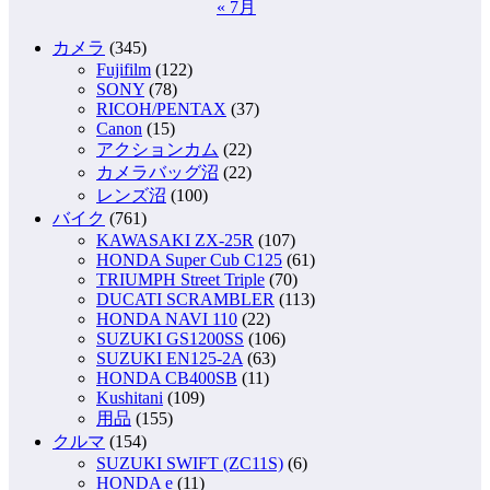
« 7月
カメラ
(345)
Fujifilm
(122)
SONY
(78)
RICOH/PENTAX
(37)
Canon
(15)
アクションカム
(22)
カメラバッグ沼
(22)
レンズ沼
(100)
バイク
(761)
KAWASAKI ZX-25R
(107)
HONDA Super Cub C125
(61)
TRIUMPH Street Triple
(70)
DUCATI SCRAMBLER
(113)
HONDA NAVI 110
(22)
SUZUKI GS1200SS
(106)
SUZUKI EN125-2A
(63)
HONDA CB400SB
(11)
Kushitani
(109)
用品
(155)
クルマ
(154)
SUZUKI SWIFT (ZC11S)
(6)
HONDA e
(11)