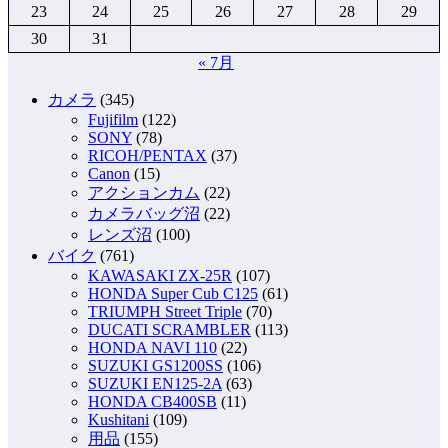
23
24
25
26
27
28
29
30
31
« 7月
カメラ
(345)
Fujifilm
(122)
SONY
(78)
RICOH/PENTAX
(37)
Canon
(15)
アクションカム
(22)
カメラバッグ沼
(22)
レンズ沼
(100)
バイク
(761)
KAWASAKI ZX-25R
(107)
HONDA Super Cub C125
(61)
TRIUMPH Street Triple
(70)
DUCATI SCRAMBLER
(113)
HONDA NAVI 110
(22)
SUZUKI GS1200SS
(106)
SUZUKI EN125-2A
(63)
HONDA CB400SB
(11)
Kushitani
(109)
用品
(155)