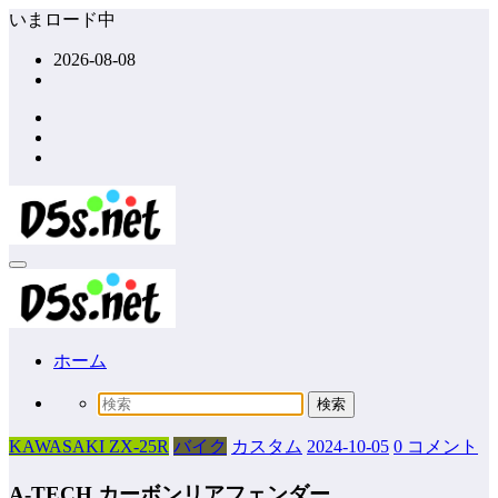
コ
いまロード中
ン
2026-08-08
テ
ン
ツ
へ
ス
キ
ッ
プ
ホーム
KAWASAKI ZX-25R
バイク
カスタム
2024-10-05
0 コメント
A-TECH カーボンリアフェンダー