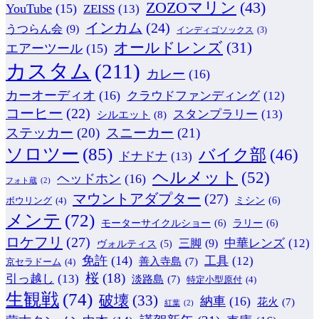
ZOZOマリン
(43)
YouTube
(15)
ZEISS
(13)
インカム
(24)
うつらん会
(9)
インディゴソックス
(3)
オールドレンズ
(31)
エアーツール
(15)
カスタム
(211)
カレー
(16)
カーオーディオ
(16)
クラウドファンディング
(12)
コーヒー
(22)
スタンプラリー
(13)
シルエット
(8)
ステッカー
(20)
スニーカー
(21)
ソロツー
(85)
バイク部
(46)
ドナドナ
(13)
ヘルメット
(52)
ヘッドホン
(16)
フォト蔵
(2)
マウントアダプター
(27)
ミシン
(6)
ボウリング
(4)
メンテ
(72)
モーターサイクルショー
(6)
ラリー
(6)
ロケフリ
(27)
中華レンズ
(12)
三脚
(9)
ヴォルティス
(5)
免許
(14)
工具
(12)
善入寺島
(7)
京セラドーム
(4)
桜
(18)
引っ越し
(13)
淡路島
(7)
特定小型原付
(4)
生観戦
(74)
破壊
(33)
納車
(16)
花火
(7)
紅葉
(2)