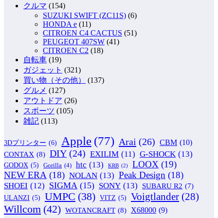
クルマ
(154)
SUZUKI SWIFT (ZC11S)
(6)
HONDA e
(11)
CITROEN C4 CACTUS
(51)
PEUGEOT 407SW
(41)
CITROEN C2
(18)
自転車
(19)
ガジェット
(321)
買い物（その他）
(137)
グルメ
(127)
アウトドア
(26)
スポーツ
(105)
雑記
(113)
Apple
(77)
Arai
(26)
CBM
(10)
3Dプリンター
(6)
DIY
(24)
G-SHOCK
(13)
EXILIM
(11)
CONTAX
(8)
LOOX
(19)
htc
(13)
GODOX
(5)
Gorilla
(4)
KRB
(2)
NEW ERA
(18)
Peak Design
(18)
NOLAN
(13)
SIGMA
(15)
SONY
(13)
SHOEI
(12)
SUBARU R2
(7)
UMPC
(38)
Voigtlander
(28)
ULANZI
(5)
VITZ
(5)
Willcom
(42)
WOTANCRAFT
(8)
X68000
(9)