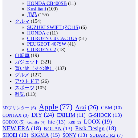
HONDA CB400SB
(11)
Kushitani
(109)
用品
(155)
クルマ
(154)
SUZUKI SWIFT (ZC11S)
(6)
HONDA e
(11)
CITROEN C4 CACTUS
(51)
PEUGEOT 407SW
(41)
CITROEN C2
(18)
自転車
(19)
ガジェット
(321)
買い物（その他）
(137)
グルメ
(127)
アウトドア
(26)
スポーツ
(105)
雑記
(113)
Apple
(77)
Arai
(26)
CBM
(10)
3Dプリンター
(6)
DIY
(24)
G-SHOCK
(13)
EXILIM
(11)
CONTAX
(8)
LOOX
(19)
htc
(13)
GODOX
(5)
Gorilla
(4)
KRB
(2)
NEW ERA
(18)
Peak Design
(18)
NOLAN
(13)
SIGMA
(15)
SONY
(13)
SHOEI
(12)
SUBARU R2
(7)