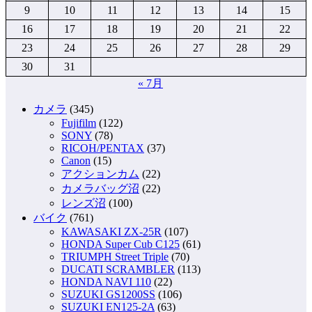
9
10
11
12
13
14
15
16
17
18
19
20
21
22
23
24
25
26
27
28
29
30
31
« 7月
カメラ
(345)
Fujifilm
(122)
SONY
(78)
RICOH/PENTAX
(37)
Canon
(15)
アクションカム
(22)
カメラバッグ沼
(22)
レンズ沼
(100)
バイク
(761)
KAWASAKI ZX-25R
(107)
HONDA Super Cub C125
(61)
TRIUMPH Street Triple
(70)
DUCATI SCRAMBLER
(113)
HONDA NAVI 110
(22)
SUZUKI GS1200SS
(106)
SUZUKI EN125-2A
(63)