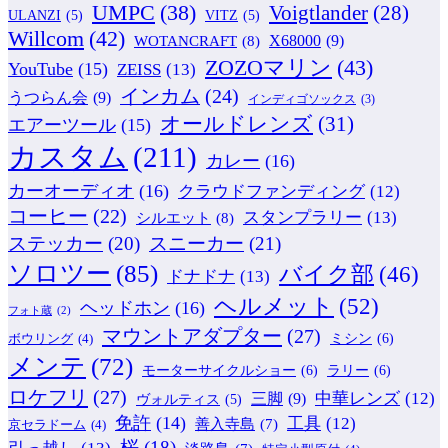
UMPC
(38)
Voigtlander
(28)
ULANZI
(5)
VITZ
(5)
Willcom
(42)
WOTANCRAFT
(8)
X68000
(9)
ZOZOマリン
(43)
YouTube
(15)
ZEISS
(13)
インカム
(24)
うつらん会
(9)
インディゴソックス
(3)
オールドレンズ
(31)
エアーツール
(15)
カスタム
(211)
カレー
(16)
カーオーディオ
(16)
クラウドファンディング
(12)
コーヒー
(22)
スタンプラリー
(13)
シルエット
(8)
ステッカー
(20)
スニーカー
(21)
ソロツー
(85)
バイク部
(46)
ドナドナ
(13)
ヘルメット
(52)
ヘッドホン
(16)
フォト蔵
(2)
マウントアダプター
(27)
ミシン
(6)
ボウリング
(4)
メンテ
(72)
モーターサイクルショー
(6)
ラリー
(6)
ロケフリ
(27)
中華レンズ
(12)
三脚
(9)
ヴォルティス
(5)
免許
(14)
工具
(12)
善入寺島
(7)
京セラドーム
(4)
桜
(18)
引っ越し
(13)