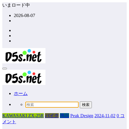
コ
いまロード中
ン
2026-08-07
テ
ン
ツ
へ
ス
キ
ッ
プ
ホーム
KAWASAKI ZX-25R
バイク
用品
Peak Design
2024-11-02
0 コ
メント