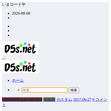
コ
いまロード中
ン
2026-08-08
テ
ン
ツ
へ
ス
キ
ッ
プ
ホーム
CITROEN C4 CACTUS
クルマ
カスタム
2017-06-27
0 コメン
ト