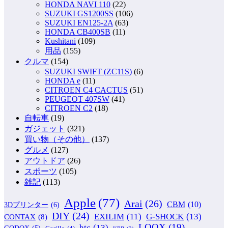
HONDA NAVI 110
(22)
SUZUKI GS1200SS
(106)
SUZUKI EN125-2A
(63)
HONDA CB400SB
(11)
Kushitani
(109)
用品
(155)
クルマ
(154)
SUZUKI SWIFT (ZC11S)
(6)
HONDA e
(11)
CITROEN C4 CACTUS
(51)
PEUGEOT 407SW
(41)
CITROEN C2
(18)
自転車
(19)
ガジェット
(321)
買い物（その他）
(137)
グルメ
(127)
アウトドア
(26)
スポーツ
(105)
雑記
(113)
Apple
(77)
Arai
(26)
CBM
(10)
3Dプリンター
(6)
DIY
(24)
G-SHOCK
(13)
EXILIM
(11)
CONTAX
(8)
LOOX
(19)
htc
(13)