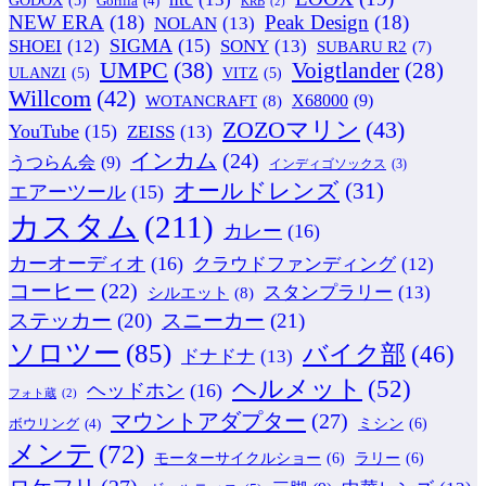
GODOX
(5)
Gorilla
(4)
KRB
(2)
NEW ERA
(18)
Peak Design
(18)
NOLAN
(13)
SIGMA
(15)
SONY
(13)
SHOEI
(12)
SUBARU R2
(7)
UMPC
(38)
Voigtlander
(28)
ULANZI
(5)
VITZ
(5)
Willcom
(42)
WOTANCRAFT
(8)
X68000
(9)
ZOZOマリン
(43)
YouTube
(15)
ZEISS
(13)
インカム
(24)
うつらん会
(9)
インディゴソックス
(3)
オールドレンズ
(31)
エアーツール
(15)
カスタム
(211)
カレー
(16)
カーオーディオ
(16)
クラウドファンディング
(12)
コーヒー
(22)
スタンプラリー
(13)
シルエット
(8)
ステッカー
(20)
スニーカー
(21)
ソロツー
(85)
バイク部
(46)
ドナドナ
(13)
ヘルメット
(52)
ヘッドホン
(16)
フォト蔵
(2)
マウントアダプター
(27)
ミシン
(6)
ボウリング
(4)
メンテ
(72)
モーターサイクルショー
(6)
ラリー
(6)