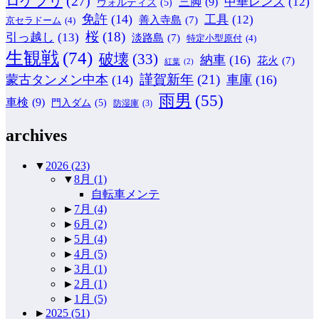
ロケフリ
(27)
中華レンズ
(12)
三脚
(9)
ヴォルティス
(5)
免許
(14)
工具
(12)
善入寺島
(7)
京セラドーム
(4)
桜
(18)
引っ越し
(13)
淡路島
(7)
特定小型原付
(4)
生観戦
(74)
破壊
(33)
納車
(16)
花火
(7)
紅葉
(2)
謹賀新年
(21)
蒙古タンメン中本
(14)
車庫
(16)
雨男
(55)
車検
(9)
門入ダム
(5)
防湿庫
(3)
archives
▼
2026
(23)
▼
8月
(1)
自転車メンテ
►
7月
(4)
►
6月
(2)
►
5月
(4)
►
4月
(5)
►
3月
(1)
►
2月
(1)
►
1月
(5)
►
2025
(51)