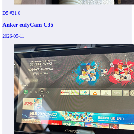
D5 #31
0
Anker eufyCam C35
2026-05-11