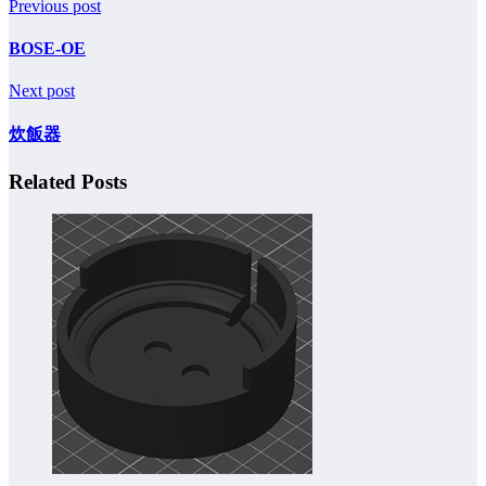
Previous post
BOSE-OE
Next post
炊飯器
Related Posts