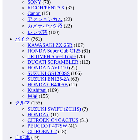
SONY
(78)
RICOH/PENTAX
(37)
Canon
(15)
アクションカム
(22)
カメラバッグ沼
(22)
レンズ沼
(100)
バイク
(761)
KAWASAKI ZX-25R
(107)
HONDA Super Cub C125
(61)
TRIUMPH Street Triple
(70)
DUCATI SCRAMBLER
(113)
HONDA NAVI 110
(22)
SUZUKI GS1200SS
(106)
SUZUKI EN125-2A
(63)
HONDA CB400SB
(11)
Kushitani
(109)
用品
(155)
クルマ
(155)
SUZUKI SWIFT (ZC11S)
(7)
HONDA e
(11)
CITROEN C4 CACTUS
(51)
PEUGEOT 407SW
(41)
CITROEN C2
(18)
自転車
(19)