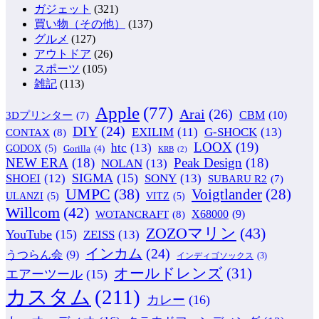
ガジェット
(321)
買い物（その他）
(137)
グルメ
(127)
アウトドア
(26)
スポーツ
(105)
雑記
(113)
Apple
(77)
Arai
(26)
CBM
(10)
3Dプリンター
(7)
DIY
(24)
G-SHOCK
(13)
EXILIM
(11)
CONTAX
(8)
LOOX
(19)
htc
(13)
GODOX
(5)
Gorilla
(4)
KRB
(2)
NEW ERA
(18)
Peak Design
(18)
NOLAN
(13)
SIGMA
(15)
SONY
(13)
SHOEI
(12)
SUBARU R2
(7)
UMPC
(38)
Voigtlander
(28)
ULANZI
(5)
VITZ
(5)
Willcom
(42)
WOTANCRAFT
(8)
X68000
(9)
ZOZOマリン
(43)
YouTube
(15)
ZEISS
(13)
インカム
(24)
うつらん会
(9)
インディゴソックス
(3)
オールドレンズ
(31)
エアーツール
(15)
カスタム
(211)
カレー
(16)