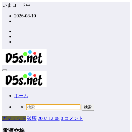
コ
いまロード中
ン
2026-08-10
テ
ン
ツ
へ
ス
キ
ッ
プ
ホーム
ガジェット
破壊
2007-12-08
0 コメント
電源交換