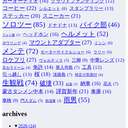
カーオーディオ
(16)
クラウドファンディング
(12)
コーヒー
(22)
スタンプラリー
(13)
シルエット
(8)
ステッカー
(20)
スニーカー
(21)
ソロツー
(85)
バイク部
(46)
ドナドナ
(13)
ヘルメット
(52)
ヘッドホン
(16)
フォト蔵
(2)
マウントアダプター
(27)
ミシン
(6)
ボウリング
(4)
メンテ
(72)
モーターサイクルショー
(6)
ラリー
(6)
ロケフリ
(27)
中華レンズ
(12)
三脚
(9)
ヴォルティス
(5)
免許
(14)
工具
(12)
善入寺島
(7)
京セラドーム
(4)
桜
(18)
引っ越し
(13)
淡路島
(7)
特定小型原付
(4)
生観戦
(74)
破壊
(33)
納車
(16)
花火
(7)
紅葉
(2)
謹賀新年
(21)
蒙古タンメン中本
(14)
車庫
(16)
雨男
(55)
車検
(9)
門入ダム
(5)
防湿庫
(3)
archives
▼
2026
(24)