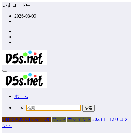
コ
いまロード中
ン
2026-08-09
テ
ン
ツ
へ
ス
キ
ッ
プ
ホーム
CITROEN C4 CACTUS
クルマ
ガジェット
2023-11-12
0 コメ
ント