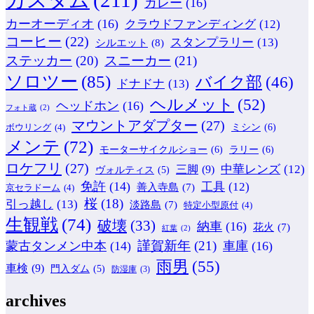
カレー
(16)
カーオーディオ
(16)
クラウドファンディング
(12)
コーヒー
(22)
スタンプラリー
(13)
シルエット
(8)
ステッカー
(20)
スニーカー
(21)
ソロツー
(85)
バイク部
(46)
ドナドナ
(13)
ヘルメット
(52)
ヘッドホン
(16)
フォト蔵
(2)
マウントアダプター
(27)
ミシン
(6)
ボウリング
(4)
メンテ
(72)
モーターサイクルショー
(6)
ラリー
(6)
ロケフリ
(27)
中華レンズ
(12)
三脚
(9)
ヴォルティス
(5)
免許
(14)
工具
(12)
善入寺島
(7)
京セラドーム
(4)
桜
(18)
引っ越し
(13)
淡路島
(7)
特定小型原付
(4)
生観戦
(74)
破壊
(33)
納車
(16)
花火
(7)
紅葉
(2)
謹賀新年
(21)
蒙古タンメン中本
(14)
車庫
(16)
雨男
(55)
車検
(9)
門入ダム
(5)
防湿庫
(3)
archives