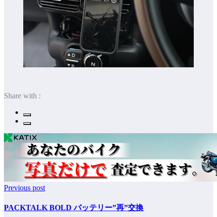
Share with :
Previous post
PACKTALK BOLD バッテリー”再”交換