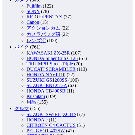
Fujifilm
(122)
SONY
(78)
RICOH/PENTAX
(37)
Canon
(15)
アクションカム
(22)
カメラバッグ沼
(22)
レンズ沼
(100)
バイク
(761)
KAWASAKI ZX-25R
(107)
HONDA Super Cub C125
(61)
TRIUMPH Street Triple
(70)
DUCATI SCRAMBLER
(113)
HONDA NAVI 110
(22)
SUZUKI GS1200SS
(106)
SUZUKI EN125-2A
(63)
HONDA CB400SB
(11)
Kushitani
(109)
用品
(155)
クルマ
(155)
SUZUKI SWIFT (ZC11S)
(7)
HONDA e
(11)
CITROEN C4 CACTUS
(51)
PEUGEOT 407SW
(41)