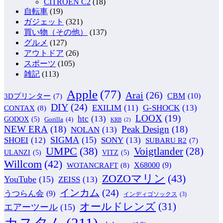
CITROEN C2
(18)
自転車
(19)
ガジェット
(321)
買い物（その他）
(137)
グルメ
(127)
アウトドア
(26)
スポーツ
(105)
雑記
(113)
Apple
(77)
Arai
(26)
CBM
(10)
3Dプリンター
(7)
DIY
(24)
G-SHOCK
(13)
EXILIM
(11)
CONTAX
(8)
LOOX
(19)
htc
(13)
GODOX
(5)
Gorilla
(4)
KRB
(2)
NEW ERA
(18)
Peak Design
(18)
NOLAN
(13)
SIGMA
(15)
SONY
(13)
SHOEI
(12)
SUBARU R2
(7)
UMPC
(38)
Voigtlander
(28)
ULANZI
(5)
VITZ
(5)
Willcom
(42)
WOTANCRAFT
(8)
X68000
(9)
ZOZOマリン
(43)
YouTube
(15)
ZEISS
(13)
インカム
(24)
うつらん会
(9)
インディゴソックス
(3)
オールドレンズ
(31)
エアーツール
(15)
カスタム
(211)