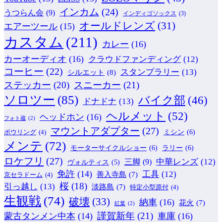
インカム
(24)
うつらん会
(9)
インディゴソックス
(3)
オールドレンズ
(31)
エアーツール
(15)
カスタム
(211)
カレー
(16)
カーオーディオ
(16)
クラウドファンディング
(12)
コーヒー
(22)
スタンプラリー
(13)
シルエット
(8)
ステッカー
(20)
スニーカー
(21)
ソロツー
(85)
バイク部
(46)
ドナドナ
(13)
ヘルメット
(52)
ヘッドホン
(16)
フォト蔵
(2)
マウントアダプター
(27)
ミシン
(6)
ボウリング
(4)
メンテ
(72)
モーターサイクルショー
(6)
ラリー
(6)
ロケフリ
(27)
中華レンズ
(12)
三脚
(9)
ヴォルティス
(5)
免許
(14)
工具
(12)
善入寺島
(7)
京セラドーム
(4)
桜
(18)
引っ越し
(13)
淡路島
(7)
特定小型原付
(4)
生観戦
(74)
破壊
(33)
納車
(16)
花火
(7)
紅葉
(2)
謹賀新年
(21)
蒙古タンメン中本
(14)
車庫
(16)