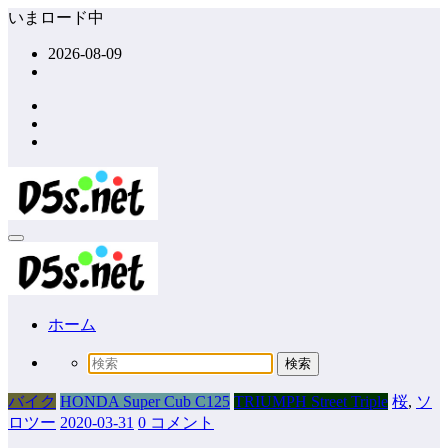
コ
いまロード中
ン
2026-08-09
テ
ン
ツ
へ
ス
キ
ッ
プ
ホーム
バイク
HONDA Super Cub C125
TRIUMPH Street Triple
桜
,
ソ
ロツー
2020-03-31
0 コメント