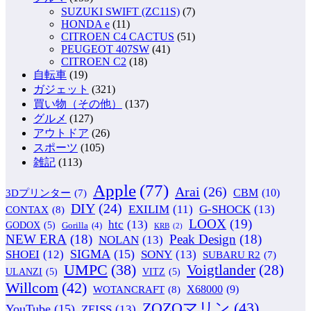
SUZUKI SWIFT (ZC11S)
(7)
HONDA e
(11)
CITROEN C4 CACTUS
(51)
PEUGEOT 407SW
(41)
CITROEN C2
(18)
自転車
(19)
ガジェット
(321)
買い物（その他）
(137)
グルメ
(127)
アウトドア
(26)
スポーツ
(105)
雑記
(113)
Apple
(77)
Arai
(26)
CBM
(10)
3Dプリンター
(7)
DIY
(24)
G-SHOCK
(13)
EXILIM
(11)
CONTAX
(8)
LOOX
(19)
htc
(13)
GODOX
(5)
Gorilla
(4)
KRB
(2)
NEW ERA
(18)
Peak Design
(18)
NOLAN
(13)
SIGMA
(15)
SONY
(13)
SHOEI
(12)
SUBARU R2
(7)
UMPC
(38)
Voigtlander
(28)
ULANZI
(5)
VITZ
(5)
Willcom
(42)
WOTANCRAFT
(8)
X68000
(9)
ZOZOマリン
(43)
YouTube
(15)
ZEISS
(13)