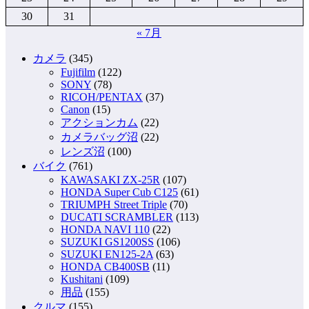
30
31
« 7月
カメラ
(345)
Fujifilm
(122)
SONY
(78)
RICOH/PENTAX
(37)
Canon
(15)
アクションカム
(22)
カメラバッグ沼
(22)
レンズ沼
(100)
バイク
(761)
KAWASAKI ZX-25R
(107)
HONDA Super Cub C125
(61)
TRIUMPH Street Triple
(70)
DUCATI SCRAMBLER
(113)
HONDA NAVI 110
(22)
SUZUKI GS1200SS
(106)
SUZUKI EN125-2A
(63)
HONDA CB400SB
(11)
Kushitani
(109)
用品
(155)
クルマ
(155)