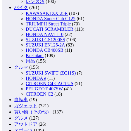
レンズ沼
(100)
バイク
(761)
KAWASAKI ZX-25R
(107)
HONDA Super Cub C125
(61)
TRIUMPH Street Triple
(70)
DUCATI SCRAMBLER
(113)
HONDA NAVI 110
(22)
SUZUKI GS1200SS
(106)
SUZUKI EN125-2A
(63)
HONDA CB400SB
(11)
Kushitani
(109)
用品
(155)
クルマ
(155)
SUZUKI SWIFT (ZC11S)
(7)
HONDA e
(11)
CITROEN C4 CACTUS
(51)
PEUGEOT 407SW
(41)
CITROEN C2
(18)
自転車
(19)
ガジェット
(321)
買い物（その他）
(137)
グルメ
(127)
アウトドア
(26)
スポーツ
(105)