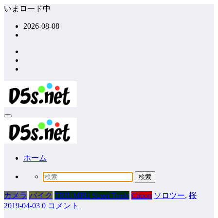
コ
いまロード中
ン
2026-08-08
テ
ン
ツ
へ
ス
キ
ッ
プ
ホーム
カメラ
バイク
TRIUMPH Street Triple
Canon
ソロツー
,
桜
2019-04-03
0 コメント