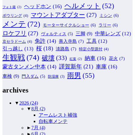
ヘルメット
(52)
ヘッドホン
(16)
フォト蔵
(2)
マウントアダプター
(27)
ミシン
(6)
ボウリング
(4)
メンテ
(72)
モーターサイクルショー
(6)
ラリー
(6)
ロケフリ
(27)
中華レンズ
(12)
三脚
(9)
ヴォルティス
(5)
免許
(14)
工具
(12)
善入寺島
(7)
京セラドーム
(4)
桜
(18)
引っ越し
(13)
淡路島
(7)
特定小型原付
(4)
生観戦
(74)
破壊
(33)
納車
(16)
花火
(7)
紅葉
(2)
謹賀新年
(21)
蒙古タンメン中本
(14)
車庫
(16)
雨男
(55)
車検
(9)
門入ダム
(5)
防湿庫
(3)
archives
▼
2026
(24)
▼
8月
(2)
アームレスト補強
自転車メンテ
►
7月
(4)
►
6月
(2)