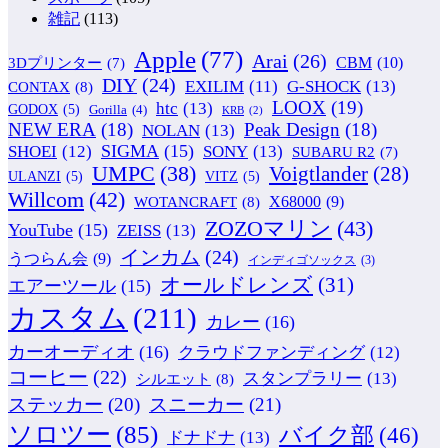
雑記
(113)
Apple
(77)
Arai
(26)
CBM
(10)
3Dプリンター
(7)
DIY
(24)
G-SHOCK
(13)
EXILIM
(11)
CONTAX
(8)
LOOX
(19)
htc
(13)
GODOX
(5)
Gorilla
(4)
KRB
(2)
NEW ERA
(18)
Peak Design
(18)
NOLAN
(13)
SIGMA
(15)
SONY
(13)
SHOEI
(12)
SUBARU R2
(7)
UMPC
(38)
Voigtlander
(28)
ULANZI
(5)
VITZ
(5)
Willcom
(42)
WOTANCRAFT
(8)
X68000
(9)
ZOZOマリン
(43)
YouTube
(15)
ZEISS
(13)
インカム
(24)
うつらん会
(9)
インディゴソックス
(3)
オールドレンズ
(31)
エアーツール
(15)
カスタム
(211)
カレー
(16)
カーオーディオ
(16)
クラウドファンディング
(12)
コーヒー
(22)
スタンプラリー
(13)
シルエット
(8)
ステッカー
(20)
スニーカー
(21)
ソロツー
(85)
バイク部
(46)
ドナドナ
(13)