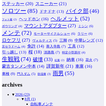
ステッカー
(20)
スニーカー
(21)
ソロツー
(85)
バイク部
(46)
ドナドナ
(13)
ヘルメット
(52)
ヘッドホン
(16)
フォト蔵
(2)
マウントアダプター
(27)
ミシン
(6)
ボウリング
(4)
メンテ
(72)
モーターサイクルショー
(6)
ラリー
(6)
ロケフリ
(27)
中華レンズ
(12)
三脚
(9)
ヴォルティス
(5)
免許
(14)
工具
(12)
善入寺島
(7)
京セラドーム
(4)
桜
(18)
引っ越し
(13)
淡路島
(7)
特定小型原付
(4)
生観戦
(74)
破壊
(33)
納車
(16)
花火
(7)
紅葉
(2)
謹賀新年
(21)
蒙古タンメン中本
(14)
車庫
(16)
雨男
(55)
車検
(9)
門入ダム
(5)
防湿庫
(3)
archives
▼
2026
(23)
▼
8月
(1)
自転車メンテ