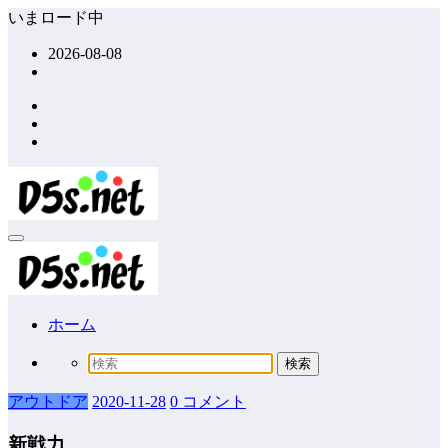
コ
いまロード中
ン
2026-08-08
テ
ン
ツ
へ
ス
キ
ッ
プ
ホーム
アウトドア
2020-11-28
0 コメント
新戦力