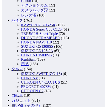
Canon
(15)
アクションカム
(22)
カメラバッグ沼
(22)
レンズ沼
(100)
バイク
(761)
KAWASAKI ZX-25R
(107)
HONDA Super Cub C125
(61)
TRIUMPH Street Triple
(70)
DUCATI SCRAMBLER
(113)
HONDA NAVI 110
(22)
SUZUKI GS1200SS
(106)
SUZUKI EN125-2A
(63)
HONDA CB400SB
(11)
Kushitani
(109)
用品
(155)
クルマ
(154)
SUZUKI SWIFT (ZC11S)
(6)
HONDA e
(11)
CITROEN C4 CACTUS
(51)
PEUGEOT 407SW
(41)
CITROEN C2
(18)
自転車
(19)
ガジェット
(321)
買い物（その他）
(137)