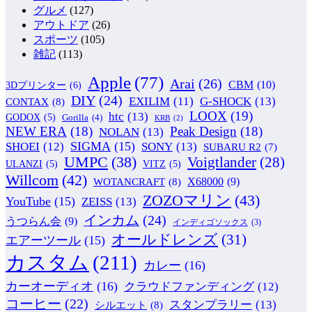
グルメ
(127)
アウトドア
(26)
スポーツ
(105)
雑記
(113)
Apple
(77)
Arai
(26)
CBM
(10)
3Dプリンター
(6)
DIY
(24)
G-SHOCK
(13)
EXILIM
(11)
CONTAX
(8)
LOOX
(19)
htc
(13)
GODOX
(5)
Gorilla
(4)
KRB
(2)
NEW ERA
(18)
Peak Design
(18)
NOLAN
(13)
SIGMA
(15)
SONY
(13)
SHOEI
(12)
SUBARU R2
(7)
UMPC
(38)
Voigtlander
(28)
ULANZI
(5)
VITZ
(5)
Willcom
(42)
WOTANCRAFT
(8)
X68000
(9)
ZOZOマリン
(43)
YouTube
(15)
ZEISS
(13)
インカム
(24)
うつらん会
(9)
インディゴソックス
(3)
オールドレンズ
(31)
エアーツール
(15)
カスタム
(211)
カレー
(16)
カーオーディオ
(16)
クラウドファンディング
(12)
コーヒー
(22)
スタンプラリー
(13)
シルエット
(8)