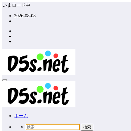
コ
いまロード中
ン
2026-08-08
テ
ン
ツ
へ
ス
キ
ッ
プ
ホーム