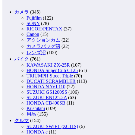
カメラ
(345)
Fujifilm
(122)
SONY
(78)
RICOH/PENTAX
(37)
Canon
(15)
アクションカム
(22)
カメラバッグ沼
(22)
レンズ沼
(100)
バイク
(761)
KAWASAKI ZX-25R
(107)
HONDA Super Cub C125
(61)
TRIUMPH Street Triple
(70)
DUCATI SCRAMBLER
(113)
HONDA NAVI 110
(22)
SUZUKI GS1200SS
(106)
SUZUKI EN125-2A
(63)
HONDA CB400SB
(11)
Kushitani
(109)
用品
(155)
クルマ
(154)
SUZUKI SWIFT (ZC11S)
(6)
HONDA e
(11)