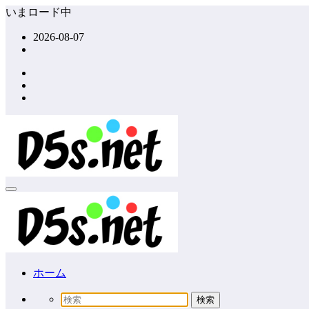
コ
いまロード中
ン
2026-08-07
テ
ン
ツ
へ
ス
キ
ッ
プ
ホーム