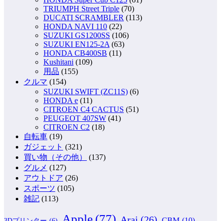
TRIUMPH Street Triple
(70)
DUCATI SCRAMBLER
(113)
HONDA NAVI 110
(22)
SUZUKI GS1200SS
(106)
SUZUKI EN125-2A
(63)
HONDA CB400SB
(11)
Kushitani
(109)
用品
(155)
クルマ
(154)
SUZUKI SWIFT (ZC11S)
(6)
HONDA e
(11)
CITROEN C4 CACTUS
(51)
PEUGEOT 407SW
(41)
CITROEN C2
(18)
自転車
(19)
ガジェット
(321)
買い物（その他）
(137)
グルメ
(127)
アウトドア
(26)
スポーツ
(105)
雑記
(113)
Apple
(77)
Arai
(26)
CBM
(10)
3Dプリンター
(6)