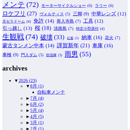
メンテ
(72)
モーターサイクルショー
(6)
ラリー
(6)
ロケフリ
(27)
中華レンズ
(12)
三脚
(9)
ヴォルティス
(5)
免許
(14)
工具
(12)
善入寺島
(7)
京セラドーム
(4)
桜
(18)
引っ越し
(13)
淡路島
(7)
特定小型原付
(4)
生観戦
(74)
破壊
(33)
納車
(16)
花火
(7)
紅葉
(2)
謹賀新年
(21)
蒙古タンメン中本
(14)
車庫
(16)
雨男
(55)
車検
(9)
門入ダム
(5)
防湿庫
(3)
archives
▼
2026
(23)
▼
8月
(1)
自転車メンテ
►
7月
(4)
►
6月
(2)
►
5月
(4)
►
4月
(5)
►
3月
(1)
►
2月
(1)