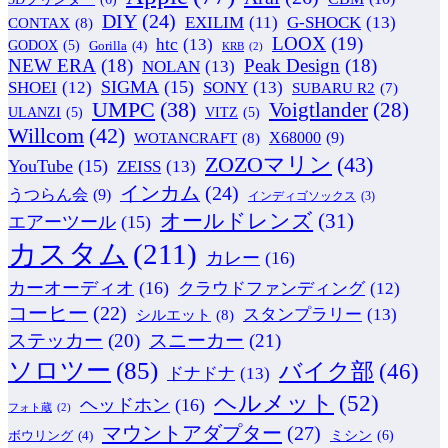
DIY
(24)
G-SHOCK
(13)
EXILIM
(11)
CONTAX
(8)
LOOX
(19)
htc
(13)
GODOX
(5)
Gorilla
(4)
KRB
(2)
NEW ERA
(18)
Peak Design
(18)
NOLAN
(13)
SIGMA
(15)
SONY
(13)
SHOEI
(12)
SUBARU R2
(7)
UMPC
(38)
Voigtlander
(28)
ULANZI
(5)
VITZ
(5)
Willcom
(42)
WOTANCRAFT
(8)
X68000
(9)
ZOZOマリン
(43)
YouTube
(15)
ZEISS
(13)
インカム
(24)
うつらん会
(9)
インディゴソックス
(3)
オールドレンズ
(31)
エアーツール
(15)
カスタム
(211)
カレー
(16)
カーオーディオ
(16)
クラウドファンディング
(12)
コーヒー
(22)
スタンプラリー
(13)
シルエット
(8)
ステッカー
(20)
スニーカー
(21)
ソロツー
(85)
バイク部
(46)
ドナドナ
(13)
ヘルメット
(52)
ヘッドホン
(16)
フォト蔵
(2)
マウントアダプター
(27)
ミシン
(6)
ボウリング
(4)