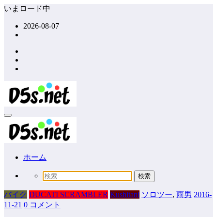
コ
いまロード中
ン
2026-08-07
テ
ン
ツ
へ
ス
キ
ッ
プ
ホーム
バイク
DUCATI SCRAMBLER
Kushitani
ソロツー
,
雨男
2016-
11-21
0 コメント