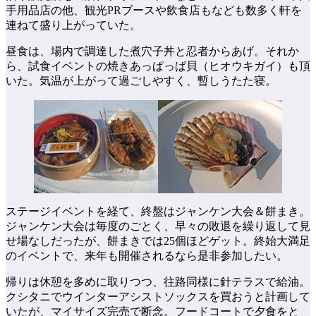
手用品店の他、観光PRブースや飲食店もなども数多く軒を
連ねて盛り上がっていた。
昼食は、場内で調達した煮穴子丼と忍者からあげ。それか
ら、試食イベントの焼きあっぱっぱ貝（ヒオウキガイ）も頂
いた。気温が上がって過ごしやすく、暫しうたた寝。
ステージイベントを経て、終盤はジャンケン大会＆餅まき。
ジャンケン大会は毎度のごとく、早々の敗退を繰り返して見
せ場なしだったが、餅まきでは25個ほどゲット。終始大満足
のイベントで、来年も開催されるなら是非参加したい。
帰りは休憩を多めに取りつつ、往路同様に針テラスで給油。
クシタニでウインターアシストソックスを買おうと計画して
いたが、マイサイズ完売で断念。フードコートで夕食をと