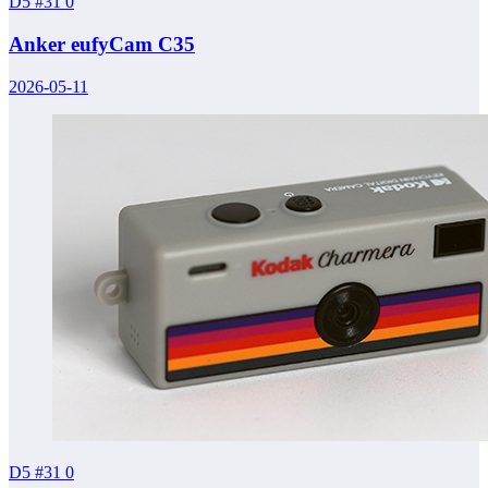
D5 #31
0
Anker eufyCam C35
2026-05-11
D5 #31
0