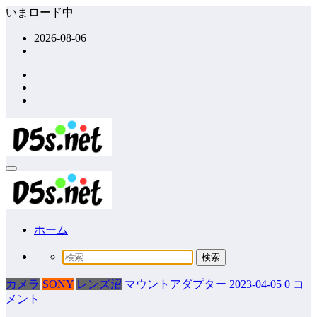
コ
いまロード中
ン
2026-08-06
テ
ン
ツ
へ
ス
キ
ッ
プ
ホーム
カメラ
SONY
レンズ沼
マウントアダプター
2023-04-05
0 コ
メント