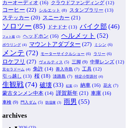
カーオーディオ
(16)
クラウドファンディング
(12)
コーヒー
(22)
スタンプラリー
(13)
シルエット
(8)
ステッカー
(20)
スニーカー
(21)
ソロツー
(85)
バイク部
(46)
ドナドナ
(13)
ヘルメット
(52)
ヘッドホン
(16)
フォト蔵
(2)
マウントアダプター
(27)
ミシン
(6)
ボウリング
(4)
メンテ
(72)
モーターサイクルショー
(6)
ラリー
(6)
ロケフリ
(27)
中華レンズ
(12)
三脚
(9)
ヴォルティス
(5)
免許
(14)
工具
(12)
善入寺島
(7)
京セラドーム
(4)
桜
(18)
引っ越し
(13)
淡路島
(7)
特定小型原付
(4)
生観戦
(74)
破壊
(33)
納車
(16)
花火
(7)
紅葉
(2)
謹賀新年
(21)
蒙古タンメン中本
(14)
車庫
(16)
雨男
(55)
車検
(9)
門入ダム
(5)
防湿庫
(3)
archives
▼
2026
(23)