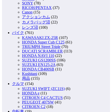
SONY
(78)
RICOH/PENTAX
(37)
Canon
(15)
アクションカム
(22)
カメラバッグ沼
(22)
レンズ沼
(100)
バイク
(761)
KAWASAKI ZX-25R
(107)
HONDA Super Cub C125
(61)
TRIUMPH Street Triple
(70)
DUCATI SCRAMBLER
(113)
HONDA NAVI 110
(22)
SUZUKI GS1200SS
(106)
SUZUKI EN125-2A
(63)
HONDA CB400SB
(11)
Kushitani
(109)
用品
(155)
クルマ
(154)
SUZUKI SWIFT (ZC11S)
(6)
HONDA e
(11)
CITROEN C4 CACTUS
(51)
PEUGEOT 407SW
(41)
CITROEN C2
(18)
自転車
(19)