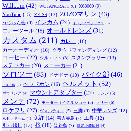
Willcom
(42)
WOTANCRAFT
(8)
X68000
(9)
ZOZOマリン
(43)
YouTube
(15)
ZEISS
(13)
インカム
(24)
うつらん会
(9)
インディゴソックス
(3)
オールドレンズ
(31)
エアーツール
(15)
カスタム
(211)
カレー
(16)
カーオーディオ
(16)
クラウドファンディング
(12)
コーヒー
(22)
スタンプラリー
(13)
シルエット
(8)
ステッカー
(20)
スニーカー
(21)
ソロツー
(85)
バイク部
(46)
ドナドナ
(13)
ヘルメット
(52)
ヘッドホン
(16)
フォト蔵
(2)
マウントアダプター
(27)
ミシン
(6)
ボウリング
(4)
メンテ
(72)
モーターサイクルショー
(6)
ラリー
(6)
ロケフリ
(27)
中華レンズ
(12)
三脚
(9)
ヴォルティス
(5)
免許
(14)
工具
(12)
善入寺島
(7)
京セラドーム
(4)
桜
(18)
引っ越し
(13)
淡路島
(7)
特定小型原付
(4)