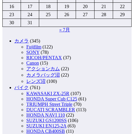
16
17
18
19
20
21
22
23
24
25
26
27
28
29
30
31
« 7月
カメラ
(345)
Fujifilm
(122)
SONY
(78)
RICOH/PENTAX
(37)
Canon
(15)
アクションカム
(22)
カメラバッグ沼
(22)
レンズ沼
(100)
バイク
(761)
KAWASAKI ZX-25R
(107)
HONDA Super Cub C125
(61)
TRIUMPH Street Triple
(70)
DUCATI SCRAMBLER
(113)
HONDA NAVI 110
(22)
SUZUKI GS1200SS
(106)
SUZUKI EN125-2A
(63)
HONDA CB400SB
(11)