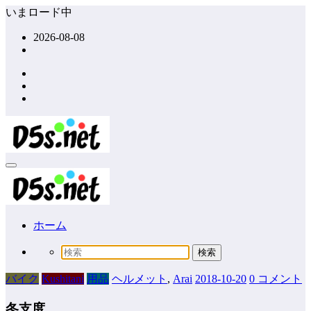
コ
いまロード中
ン
2026-08-08
テ
ン
ツ
へ
ス
キ
ッ
プ
ホーム
バイク
Kushitani
用品
ヘルメット
,
Arai
2018-10-20
0 コメント
冬支度