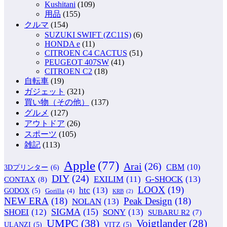
Kushitani
(109)
用品
(155)
クルマ
(154)
SUZUKI SWIFT (ZC11S)
(6)
HONDA e
(11)
CITROEN C4 CACTUS
(51)
PEUGEOT 407SW
(41)
CITROEN C2
(18)
自転車
(19)
ガジェット
(321)
買い物（その他）
(137)
グルメ
(127)
アウトドア
(26)
スポーツ
(105)
雑記
(113)
Apple
(77)
Arai
(26)
CBM
(10)
3Dプリンター
(6)
DIY
(24)
G-SHOCK
(13)
EXILIM
(11)
CONTAX
(8)
LOOX
(19)
htc
(13)
GODOX
(5)
Gorilla
(4)
KRB
(2)
NEW ERA
(18)
Peak Design
(18)
NOLAN
(13)
SIGMA
(15)
SONY
(13)
SHOEI
(12)
SUBARU R2
(7)
UMPC
(38)
Voigtlander
(28)
ULANZI
(5)
VITZ
(5)