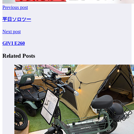
Previous post
平日ソロツー
Next post
GIVI E260
Related Posts