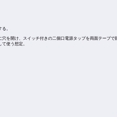
する。
に穴を開け、スイッチ付きの二個口電源タップを両面テープで
して使う想定。