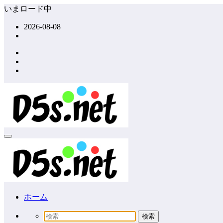
コ
いまロード中
ン
2026-08-08
テ
ン
ツ
へ
ス
キ
ッ
プ
ホーム