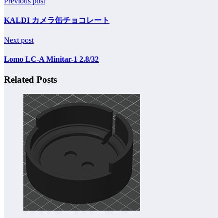
Previous post
KALDI カメラ缶チョコレート
Next post
Lomo LC-A Minitar-1 2.8/32
Related Posts