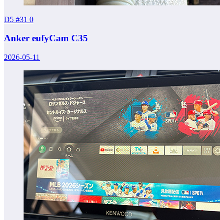
D5 #31
0
Anker eufyCam C35
2026-05-11