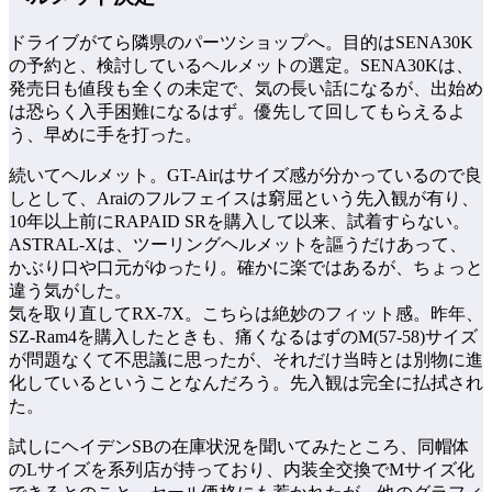
ドライブがてら隣県のパーツショップへ。目的はSENA30K
の予約と、検討しているヘルメットの選定。SENA30Kは、
発売日も値段も全くの未定で、気の長い話になるが、出始め
は恐らく入手困難になるはず。優先して回してもらえるよ
う、早めに手を打った。
続いてヘルメット。GT-Airはサイズ感が分かっているので良
しとして、Araiのフルフェイスは窮屈という先入観が有り、
10年以上前にRAPAID SRを購入して以来、試着すらない。
ASTRAL-Xは、ツーリングヘルメットを謳うだけあって、
かぶり口や口元がゆったり。確かに楽ではあるが、ちょっと
違う気がした。
気を取り直してRX-7X。こちらは絶妙のフィット感。昨年、
SZ-Ram4を購入したときも、痛くなるはずのM(57-58)サイズ
が問題なくて不思議に思ったが、それだけ当時とは別物に進
化しているということなんだろう。先入観は完全に払拭され
た。
試しにヘイデンSBの在庫状況を聞いてみたところ、同帽体
のLサイズを系列店が持っており、内装全交換でMサイズ化