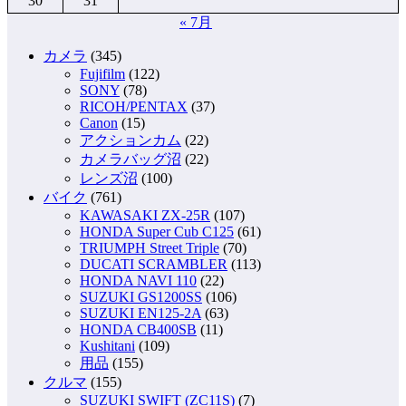
30
31
« 7月
カメラ
(345)
Fujifilm
(122)
SONY
(78)
RICOH/PENTAX
(37)
Canon
(15)
アクションカム
(22)
カメラバッグ沼
(22)
レンズ沼
(100)
バイク
(761)
KAWASAKI ZX-25R
(107)
HONDA Super Cub C125
(61)
TRIUMPH Street Triple
(70)
DUCATI SCRAMBLER
(113)
HONDA NAVI 110
(22)
SUZUKI GS1200SS
(106)
SUZUKI EN125-2A
(63)
HONDA CB400SB
(11)
Kushitani
(109)
用品
(155)
クルマ
(155)
SUZUKI SWIFT (ZC11S)
(7)