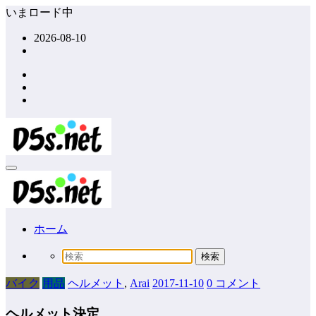
コ
いまロード中
ン
2026-08-10
テ
ン
ツ
へ
ス
キ
ッ
プ
ホーム
バイク
用品
ヘルメット
,
Arai
2017-11-10
0 コメント
ヘルメット決定