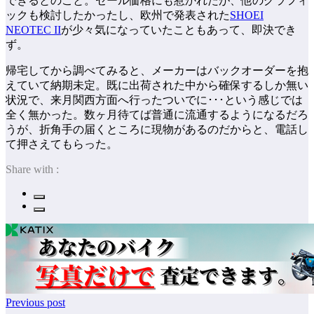
できるとのこと。セール価格にも惹かれたが、他のグラフィ
ックも検討したかったし、欧州で発表された
SHOEI
NEOTEC II
が少々気になっていたこともあって、即決でき
ず。
帰宅してから調べてみると、メーカーはバックオーダーを抱
えていて納期未定。既に出荷された中から確保するしか無い
状況で、来月関西方面へ行ったついでに･･･という感じでは
全く無かった。数ヶ月待てば普通に流通するようになるだろ
うが、折角手の届くところに現物があるのだからと、電話し
て押さえてもらった。
Share with :
Previous post