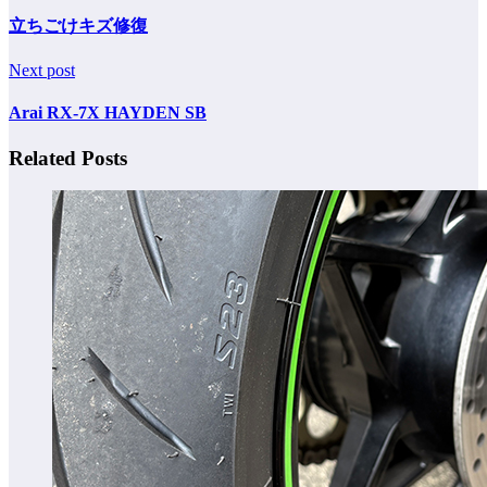
立ちごけキズ修復
Next post
Arai RX-7X HAYDEN SB
Related Posts