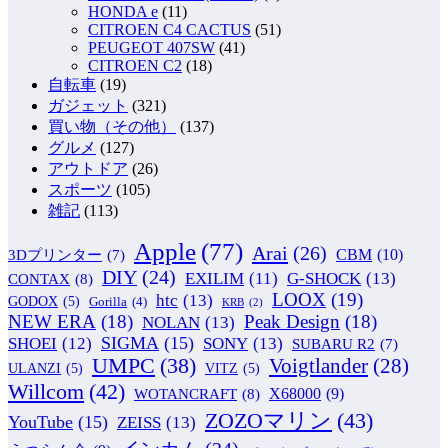
HONDA e
(11)
CITROEN C4 CACTUS
(51)
PEUGEOT 407SW
(41)
CITROEN C2
(18)
自転車
(19)
ガジェット
(321)
買い物（その他）
(137)
グルメ
(127)
アウトドア
(26)
スポーツ
(105)
雑記
(113)
Apple
(77)
Arai
(26)
CBM
(10)
3Dプリンター
(7)
DIY
(24)
G-SHOCK
(13)
EXILIM
(11)
CONTAX
(8)
LOOX
(19)
htc
(13)
GODOX
(5)
Gorilla
(4)
KRB
(2)
NEW ERA
(18)
Peak Design
(18)
NOLAN
(13)
SIGMA
(15)
SONY
(13)
SHOEI
(12)
SUBARU R2
(7)
UMPC
(38)
Voigtlander
(28)
ULANZI
(5)
VITZ
(5)
Willcom
(42)
WOTANCRAFT
(8)
X68000
(9)
ZOZOマリン
(43)
YouTube
(15)
ZEISS
(13)