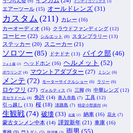
インカム
(24)
うつらん会
(9)
インディゴソックス
(3)
オールドレンズ
(31)
エアーツール
(15)
カスタム
(211)
カレー
(16)
カーオーディオ
(16)
クラウドファンディング
(12)
コーヒー
(22)
スタンプラリー
(13)
シルエット
(8)
ステッカー
(20)
スニーカー
(21)
ソロツー
(85)
バイク部
(46)
ドナドナ
(13)
ヘルメット
(52)
ヘッドホン
(16)
フォト蔵
(2)
マウントアダプター
(27)
ミシン
(6)
ボウリング
(4)
メンテ
(72)
モーターサイクルショー
(6)
ラリー
(6)
ロケフリ
(27)
中華レンズ
(12)
三脚
(9)
ヴォルティス
(5)
免許
(14)
工具
(12)
善入寺島
(7)
京セラドーム
(4)
桜
(18)
引っ越し
(13)
淡路島
(7)
特定小型原付
(4)
生観戦
(74)
破壊
(33)
納車
(16)
花火
(7)
紅葉
(2)
謹賀新年
(21)
蒙古タンメン中本
(14)
車庫
(16)
雨男
(55)
車検
(9)
門入ダム
(5)
防湿庫
(3)