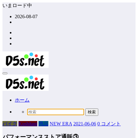
コ
いまロード中
ン
2026-08-07
テ
ン
ツ
へ
ス
キ
ッ
プ
ホーム
バイク
Kushitani
用品
NEW ERA
2021-06-06
0 コメント
パフォーマンスストア通販③