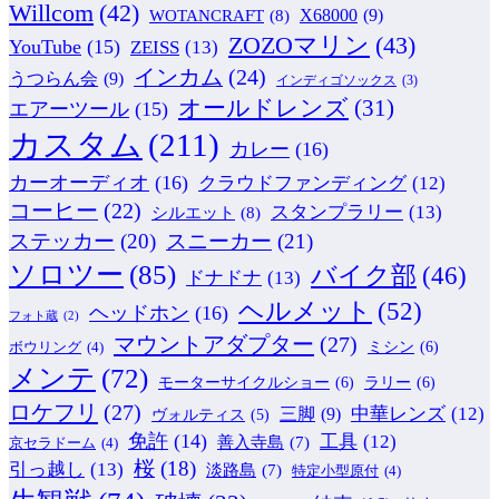
Willcom
(42)
WOTANCRAFT
(8)
X68000
(9)
ZOZOマリン
(43)
YouTube
(15)
ZEISS
(13)
インカム
(24)
うつらん会
(9)
インディゴソックス
(3)
オールドレンズ
(31)
エアーツール
(15)
カスタム
(211)
カレー
(16)
カーオーディオ
(16)
クラウドファンディング
(12)
コーヒー
(22)
スタンプラリー
(13)
シルエット
(8)
ステッカー
(20)
スニーカー
(21)
ソロツー
(85)
バイク部
(46)
ドナドナ
(13)
ヘルメット
(52)
ヘッドホン
(16)
フォト蔵
(2)
マウントアダプター
(27)
ミシン
(6)
ボウリング
(4)
メンテ
(72)
モーターサイクルショー
(6)
ラリー
(6)
ロケフリ
(27)
中華レンズ
(12)
三脚
(9)
ヴォルティス
(5)
免許
(14)
工具
(12)
善入寺島
(7)
京セラドーム
(4)
桜
(18)
引っ越し
(13)
淡路島
(7)
特定小型原付
(4)