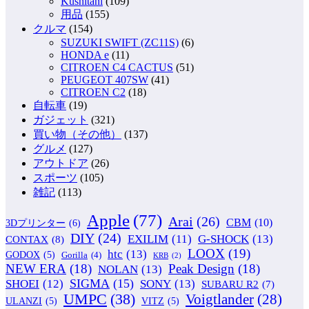
Kushitani
(109)
用品
(155)
クルマ
(154)
SUZUKI SWIFT (ZC11S)
(6)
HONDA e
(11)
CITROEN C4 CACTUS
(51)
PEUGEOT 407SW
(41)
CITROEN C2
(18)
自転車
(19)
ガジェット
(321)
買い物（その他）
(137)
グルメ
(127)
アウトドア
(26)
スポーツ
(105)
雑記
(113)
Apple
(77)
Arai
(26)
CBM
(10)
3Dプリンター
(6)
DIY
(24)
G-SHOCK
(13)
EXILIM
(11)
CONTAX
(8)
LOOX
(19)
htc
(13)
GODOX
(5)
Gorilla
(4)
KRB
(2)
NEW ERA
(18)
Peak Design
(18)
NOLAN
(13)
SIGMA
(15)
SONY
(13)
SHOEI
(12)
SUBARU R2
(7)
UMPC
(38)
Voigtlander
(28)
ULANZI
(5)
VITZ
(5)