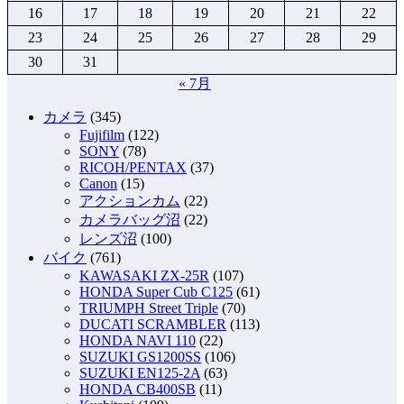
16
17
18
19
20
21
22
23
24
25
26
27
28
29
30
31
« 7月
カメラ
(345)
Fujifilm
(122)
SONY
(78)
RICOH/PENTAX
(37)
Canon
(15)
アクションカム
(22)
カメラバッグ沼
(22)
レンズ沼
(100)
バイク
(761)
KAWASAKI ZX-25R
(107)
HONDA Super Cub C125
(61)
TRIUMPH Street Triple
(70)
DUCATI SCRAMBLER
(113)
HONDA NAVI 110
(22)
SUZUKI GS1200SS
(106)
SUZUKI EN125-2A
(63)
HONDA CB400SB
(11)