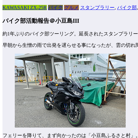
KAWASAKI ZX-25R
バイク
グルメ
スタンプラリー
,
バイク部
バイク部活動報告＠小豆島III
約1年ぶりのバイク部ツーリング。延長されたスタンプラリーの
早朝から生憎の雨で出発を遅らせる事になったが、雲の切れ間
フェリーを降りて、まず向かったのは「小豆島ふるさと村」