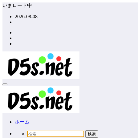
コ
いまロード中
ン
2026-08-08
テ
ン
ツ
へ
ス
キ
ッ
プ
ホーム