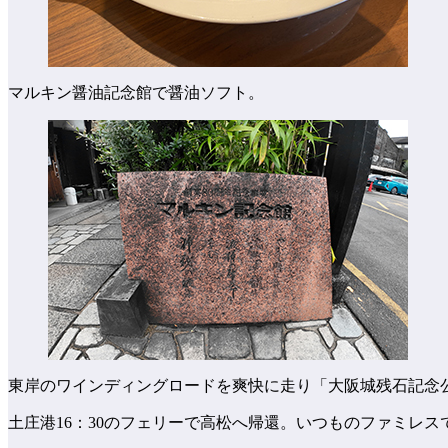
マルキン醤油記念館で醤油ソフト。
東岸のワインディングロードを爽快に走り「大阪城残石記念公
土庄港16：30のフェリーで高松へ帰還。いつものファミレ