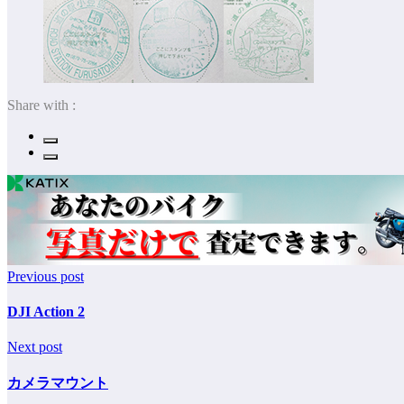
Share with :
Previous post
DJI Action 2
Next post
カメラマウント