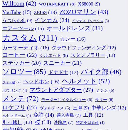
Willcom
(42)
WOTANCRAFT
(8)
X68000
(9)
ZOZOマリン
(43)
YouTube
(15)
ZEISS
(13)
インカム
(24)
うつらん会
(9)
インディゴソックス
(3)
オールドレンズ
(31)
エアーツール
(15)
カスタム
(211)
カレー
(16)
カーオーディオ
(16)
クラウドファンディング
(12)
コーヒー
(22)
スタンプラリー
(13)
シルエット
(8)
ステッカー
(20)
スニーカー
(21)
ソロツー
(85)
バイク部
(46)
ドナドナ
(13)
ヘルメット
(52)
ヘッドホン
(16)
フォト蔵
(2)
マウントアダプター
(27)
ミシン
(6)
ボウリング
(4)
メンテ
(72)
モーターサイクルショー
(6)
ラリー
(6)
ロケフリ
(27)
中華レンズ
(12)
三脚
(9)
ヴォルティス
(5)
免許
(14)
工具
(12)
善入寺島
(7)
京セラドーム
(4)
桜
(18)
引っ越し
(13)
淡路島
(7)
特定小型原付
(4)