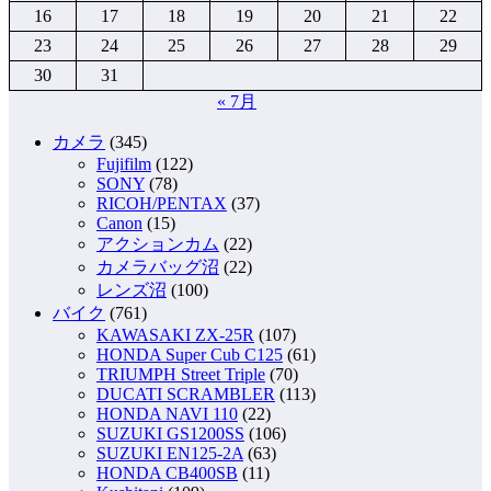
16
17
18
19
20
21
22
23
24
25
26
27
28
29
30
31
« 7月
カメラ
(345)
Fujifilm
(122)
SONY
(78)
RICOH/PENTAX
(37)
Canon
(15)
アクションカム
(22)
カメラバッグ沼
(22)
レンズ沼
(100)
バイク
(761)
KAWASAKI ZX-25R
(107)
HONDA Super Cub C125
(61)
TRIUMPH Street Triple
(70)
DUCATI SCRAMBLER
(113)
HONDA NAVI 110
(22)
SUZUKI GS1200SS
(106)
SUZUKI EN125-2A
(63)
HONDA CB400SB
(11)