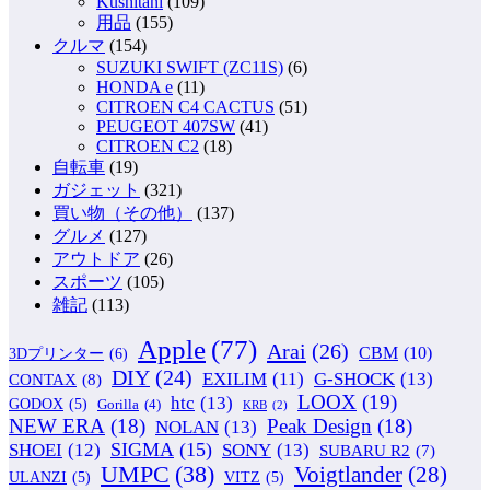
Kushitani
(109)
用品
(155)
クルマ
(154)
SUZUKI SWIFT (ZC11S)
(6)
HONDA e
(11)
CITROEN C4 CACTUS
(51)
PEUGEOT 407SW
(41)
CITROEN C2
(18)
自転車
(19)
ガジェット
(321)
買い物（その他）
(137)
グルメ
(127)
アウトドア
(26)
スポーツ
(105)
雑記
(113)
Apple
(77)
Arai
(26)
CBM
(10)
3Dプリンター
(6)
DIY
(24)
G-SHOCK
(13)
EXILIM
(11)
CONTAX
(8)
LOOX
(19)
htc
(13)
GODOX
(5)
Gorilla
(4)
KRB
(2)
NEW ERA
(18)
Peak Design
(18)
NOLAN
(13)
SIGMA
(15)
SONY
(13)
SHOEI
(12)
SUBARU R2
(7)
UMPC
(38)
Voigtlander
(28)
ULANZI
(5)
VITZ
(5)