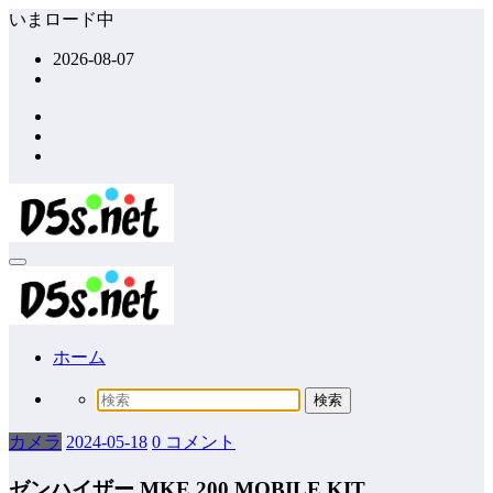
コ
いまロード中
ン
2026-08-07
テ
ン
ツ
へ
ス
キ
ッ
プ
ホーム
カメラ
2024-05-18
0 コメント
ゼンハイザー MKE 200 MOBILE KIT