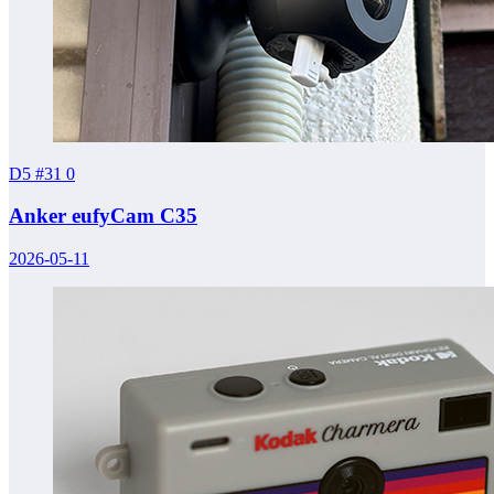
D5 #31
0
Anker eufyCam C35
2026-05-11