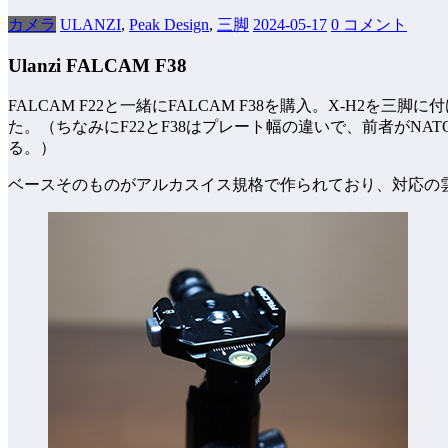
カメラ
ULANZI
,
Peak Design
,
三脚
2024-05-17
0 コメント
Ulanzi FALCAM F38
FALCAM F22と一緒にFALCAM F38を購入。X-H
た。（ちなみにF22とF38はプレート幅の違いで、前者が
る。）
ベースそのものがアルカスイス規格で作られており、対応の