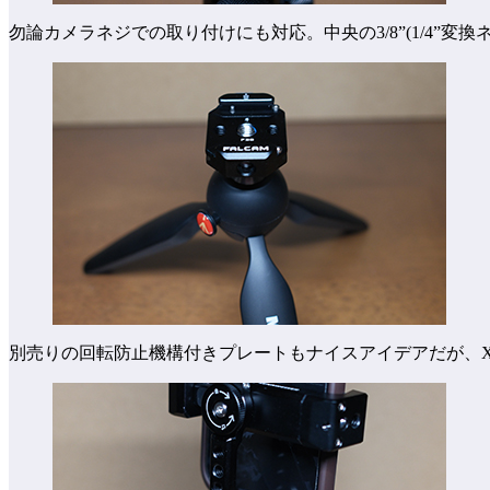
勿論カメラネジでの取り付けにも対応。中央の3/8”(1/4”変
別売りの回転防止機構付きプレートもナイスアイデアだが、X1