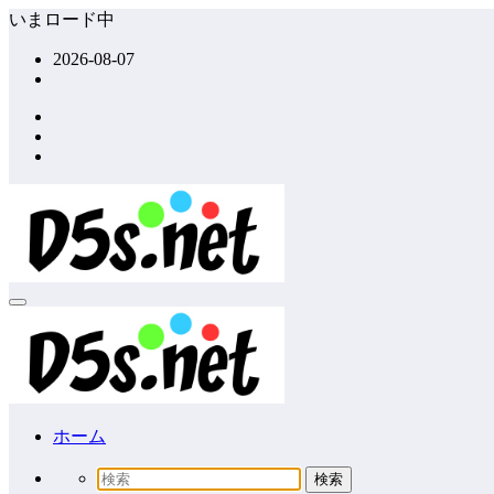
コ
いまロード中
ン
2026-08-07
テ
ン
ツ
へ
ス
キ
ッ
プ
ホーム