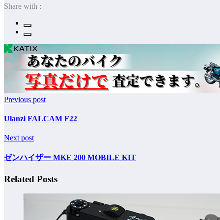
Share with :
Previous post
Ulanzi FALCAM F22
Next post
ゼンハイザー MKE 200 MOBILE KIT
Related Posts