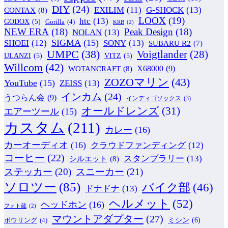
DIY
(24)
G-SHOCK
(13)
EXILIM
(11)
CONTAX
(8)
LOOX
(19)
htc
(13)
GODOX
(5)
Gorilla
(4)
KRB
(2)
NEW ERA
(18)
Peak Design
(18)
NOLAN
(13)
SIGMA
(15)
SONY
(13)
SHOEI
(12)
SUBARU R2
(7)
UMPC
(38)
Voigtlander
(28)
ULANZI
(5)
VITZ
(5)
Willcom
(42)
WOTANCRAFT
(8)
X68000
(9)
ZOZOマリン
(43)
YouTube
(15)
ZEISS
(13)
インカム
(24)
うつらん会
(9)
インディゴソックス
(3)
オールドレンズ
(31)
エアーツール
(15)
カスタム
(211)
カレー
(16)
カーオーディオ
(16)
クラウドファンディング
(12)
コーヒー
(22)
スタンプラリー
(13)
シルエット
(8)
ステッカー
(20)
スニーカー
(21)
ソロツー
(85)
バイク部
(46)
ドナドナ
(13)
ヘルメット
(52)
ヘッドホン
(16)
フォト蔵
(2)
マウントアダプター
(27)
ミシン
(6)
ボウリング
(4)