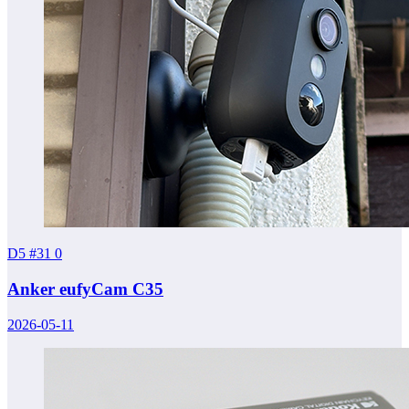
D5 #31
0
Anker eufyCam C35
2026-05-11