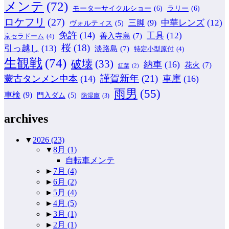
メンテ
(72)
モーターサイクルショー
(6)
ラリー
(6)
ロケフリ
(27)
中華レンズ
(12)
三脚
(9)
ヴォルティス
(5)
免許
(14)
工具
(12)
善入寺島
(7)
京セラドーム
(4)
桜
(18)
引っ越し
(13)
淡路島
(7)
特定小型原付
(4)
生観戦
(74)
破壊
(33)
納車
(16)
花火
(7)
紅葉
(2)
謹賀新年
(21)
蒙古タンメン中本
(14)
車庫
(16)
雨男
(55)
車検
(9)
門入ダム
(5)
防湿庫
(3)
archives
▼
2026
(23)
▼
8月
(1)
自転車メンテ
►
7月
(4)
►
6月
(2)
►
5月
(4)
►
4月
(5)
►
3月
(1)
►
2月
(1)