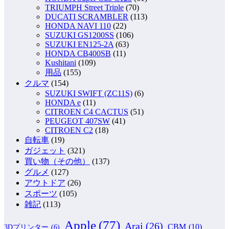
TRIUMPH Street Triple
(70)
DUCATI SCRAMBLER
(113)
HONDA NAVI 110
(22)
SUZUKI GS1200SS
(106)
SUZUKI EN125-2A
(63)
HONDA CB400SB
(11)
Kushitani
(109)
用品
(155)
クルマ
(154)
SUZUKI SWIFT (ZC11S)
(6)
HONDA e
(11)
CITROEN C4 CACTUS
(51)
PEUGEOT 407SW
(41)
CITROEN C2
(18)
自転車
(19)
ガジェット
(321)
買い物（その他）
(137)
グルメ
(127)
アウトドア
(26)
スポーツ
(105)
雑記
(113)
Apple
(77)
Arai
(26)
CBM
(10)
3Dプリンター
(6)