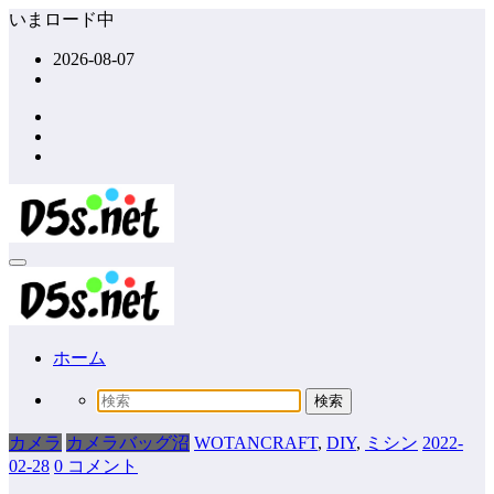
コ
いまロード中
ン
2026-08-07
テ
ン
ツ
へ
ス
キ
ッ
プ
ホーム
カメラ
カメラバッグ沼
WOTANCRAFT
,
DIY
,
ミシン
2022-
02-28
0 コメント