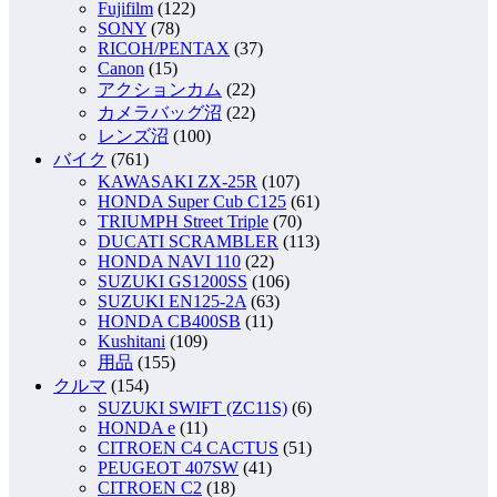
Fujifilm
(122)
SONY
(78)
RICOH/PENTAX
(37)
Canon
(15)
アクションカム
(22)
カメラバッグ沼
(22)
レンズ沼
(100)
バイク
(761)
KAWASAKI ZX-25R
(107)
HONDA Super Cub C125
(61)
TRIUMPH Street Triple
(70)
DUCATI SCRAMBLER
(113)
HONDA NAVI 110
(22)
SUZUKI GS1200SS
(106)
SUZUKI EN125-2A
(63)
HONDA CB400SB
(11)
Kushitani
(109)
用品
(155)
クルマ
(154)
SUZUKI SWIFT (ZC11S)
(6)
HONDA e
(11)
CITROEN C4 CACTUS
(51)
PEUGEOT 407SW
(41)
CITROEN C2
(18)