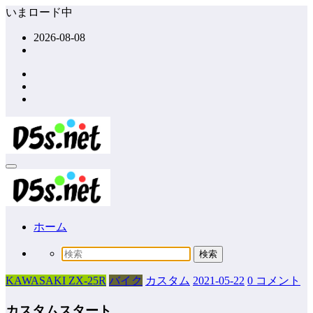
コ
いまロード中
ン
2026-08-08
テ
ン
ツ
へ
ス
キ
ッ
プ
ホーム
KAWASAKI ZX-25R
バイク
カスタム
2021-05-22
0 コメント
カスタムスタート