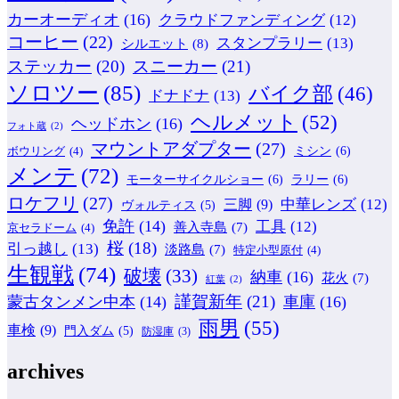
カーオーディオ
(16)
クラウドファンディング
(12)
コーヒー
(22)
スタンプラリー
(13)
シルエット
(8)
ステッカー
(20)
スニーカー
(21)
ソロツー
(85)
バイク部
(46)
ドナドナ
(13)
ヘルメット
(52)
ヘッドホン
(16)
フォト蔵
(2)
マウントアダプター
(27)
ミシン
(6)
ボウリング
(4)
メンテ
(72)
モーターサイクルショー
(6)
ラリー
(6)
ロケフリ
(27)
中華レンズ
(12)
三脚
(9)
ヴォルティス
(5)
免許
(14)
工具
(12)
善入寺島
(7)
京セラドーム
(4)
桜
(18)
引っ越し
(13)
淡路島
(7)
特定小型原付
(4)
生観戦
(74)
破壊
(33)
納車
(16)
花火
(7)
紅葉
(2)
謹賀新年
(21)
蒙古タンメン中本
(14)
車庫
(16)
雨男
(55)
車検
(9)
門入ダム
(5)
防湿庫
(3)
archives