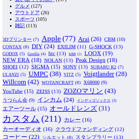
グルメ
(127)
アウトドア
(26)
スポーツ
(105)
雑記
(113)
Apple
(77)
Arai
(26)
CBM
(10)
3Dプリンター
(7)
DIY
(24)
G-SHOCK
(13)
EXILIM
(11)
CONTAX
(8)
LOOX
(19)
htc
(13)
GODOX
(5)
Gorilla
(4)
KRB
(2)
NEW ERA
(18)
Peak Design
(18)
NOLAN
(13)
SIGMA
(15)
SONY
(13)
SHOEI
(12)
SUBARU R2
(7)
UMPC
(38)
Voigtlander
(28)
ULANZI
(5)
VITZ
(5)
Willcom
(42)
WOTANCRAFT
(8)
X68000
(9)
ZOZOマリン
(43)
YouTube
(15)
ZEISS
(13)
インカム
(24)
うつらん会
(9)
インディゴソックス
(3)
オールドレンズ
(31)
エアーツール
(15)
カスタム
(211)
カレー
(16)
カーオーディオ
(16)
クラウドファンディング
(12)
コーヒー
(22)
スタンプラリー
(13)
シルエット
(8)