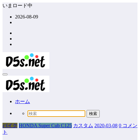
コ
いまロード中
ン
2026-08-09
テ
ン
ツ
へ
ス
キ
ッ
プ
ホーム
バイク
HONDA Super Cub C125
カスタム
2020-03-08
0 コメン
ト