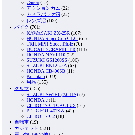
Canon
(15)
アクションカム
(22)
カメラバッグ沼
(22)
レンズ沼
(100)
バイク
(761)
KAWASAKI ZX-25R
(107)
HONDA Super Cub C125
(61)
TRIUMPH Street Triple
(70)
DUCATI SCRAMBLER
(113)
HONDA NAVI 110
(22)
SUZUKI GS1200SS
(106)
SUZUKI EN125-2A
(63)
HONDA CB400SB
(11)
Kushitani
(109)
用品
(155)
クルマ
(155)
SUZUKI SWIFT (ZC11S)
(7)
HONDA e
(11)
CITROEN C4 CACTUS
(51)
PEUGEOT 407SW
(41)
CITROEN C2
(18)
自転車
(19)
ガジェット
(321)
買い物（その他）
(137)