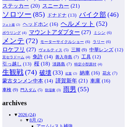
ステッカー
(20)
スニーカー
(21)
ソロツー
(85)
バイク部
(46)
ドナドナ
(13)
ヘルメット
(52)
ヘッドホン
(16)
フォト蔵
(2)
マウントアダプター
(27)
ミシン
(6)
ボウリング
(4)
メンテ
(72)
モーターサイクルショー
(6)
ラリー
(6)
ロケフリ
(27)
中華レンズ
(12)
三脚
(9)
ヴォルティス
(5)
免許
(14)
工具
(12)
善入寺島
(7)
京セラドーム
(4)
桜
(18)
引っ越し
(13)
淡路島
(7)
特定小型原付
(4)
生観戦
(74)
破壊
(33)
納車
(16)
花火
(7)
紅葉
(2)
謹賀新年
(21)
蒙古タンメン中本
(14)
車庫
(16)
雨男
(55)
車検
(9)
門入ダム
(5)
防湿庫
(3)
archives
▼
2026
(24)
▼
8月
(2)
アームレスト補強