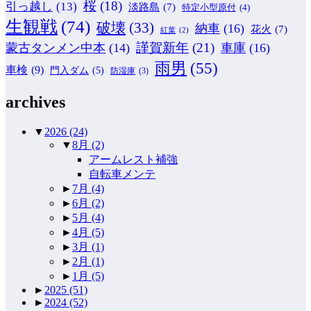
桜
(18)
引っ越し
(13)
淡路島
(7)
特定小型原付
(4)
生観戦
(74)
破壊
(33)
納車
(16)
花火
(7)
紅葉
(2)
謹賀新年
(21)
蒙古タンメン中本
(14)
車庫
(16)
雨男
(55)
車検
(9)
門入ダム
(5)
防湿庫
(3)
archives
▼
2026
(24)
▼
8月
(2)
アームレスト補強
自転車メンテ
►
7月
(4)
►
6月
(2)
►
5月
(4)
►
4月
(5)
►
3月
(1)
►
2月
(1)
►
1月
(5)
►
2025
(51)
►
2024
(52)