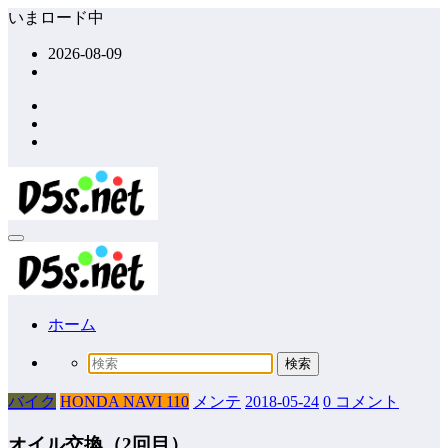
コ
いまロード中
ン
2026-08-09
テ
ン
ツ
へ
ス
キ
ッ
プ
ホーム
バイク
HONDA NAVI 110
メンテ
2018-05-24
0 コメント
オイル交換（2回目）