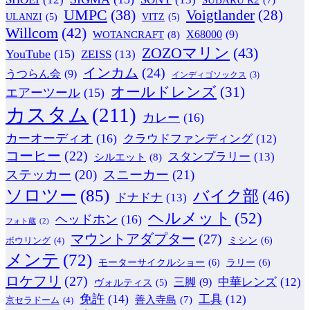
SUBARU R2
(7)
UMPC
(38)
Voigtlander
(28)
ULANZI
(5)
VITZ
(5)
Willcom
(42)
WOTANCRAFT
(8)
X68000
(9)
ZOZOマリン
(43)
YouTube
(15)
ZEISS
(13)
インカム
(24)
うつらん会
(9)
インディゴソックス
(3)
オールドレンズ
(31)
エアーツール
(15)
カスタム
(211)
カレー
(16)
カーオーディオ
(16)
クラウドファンディング
(12)
コーヒー
(22)
スタンプラリー
(13)
シルエット
(8)
ステッカー
(20)
スニーカー
(21)
ソロツー
(85)
バイク部
(46)
ドナドナ
(13)
ヘルメット
(52)
ヘッドホン
(16)
フォト蔵
(2)
マウントアダプター
(27)
ミシン
(6)
ボウリング
(4)
メンテ
(72)
モーターサイクルショー
(6)
ラリー
(6)
ロケフリ
(27)
中華レンズ
(12)
三脚
(9)
ヴォルティス
(5)
免許
(14)
工具
(12)
善入寺島
(7)
京セラドーム
(4)