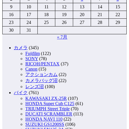
9
10
11
12
13
14
15
16
17
18
19
20
21
22
23
24
25
26
27
28
29
30
31
« 7月
カメラ
(345)
Fujifilm
(122)
SONY
(78)
RICOH/PENTAX
(37)
Canon
(15)
アクションカム
(22)
カメラバッグ沼
(22)
レンズ沼
(100)
バイク
(761)
KAWASAKI ZX-25R
(107)
HONDA Super Cub C125
(61)
TRIUMPH Street Triple
(70)
DUCATI SCRAMBLER
(113)
HONDA NAVI 110
(22)
SUZUKI GS1200SS
(106)