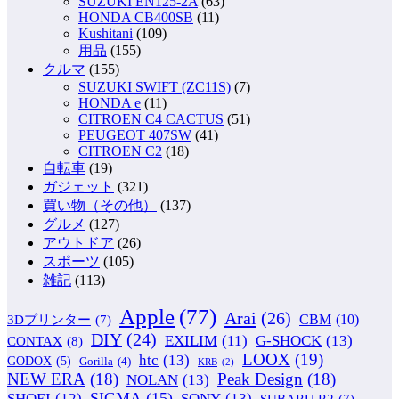
SUZUKI EN125-2A
(63)
HONDA CB400SB
(11)
Kushitani
(109)
用品
(155)
クルマ
(155)
SUZUKI SWIFT (ZC11S)
(7)
HONDA e
(11)
CITROEN C4 CACTUS
(51)
PEUGEOT 407SW
(41)
CITROEN C2
(18)
自転車
(19)
ガジェット
(321)
買い物（その他）
(137)
グルメ
(127)
アウトドア
(26)
スポーツ
(105)
雑記
(113)
Apple
(77)
Arai
(26)
CBM
(10)
3Dプリンター
(7)
DIY
(24)
G-SHOCK
(13)
EXILIM
(11)
CONTAX
(8)
LOOX
(19)
htc
(13)
GODOX
(5)
Gorilla
(4)
KRB
(2)
NEW ERA
(18)
Peak Design
(18)
NOLAN
(13)
SIGMA
(15)
SONY
(13)
SHOEI
(12)