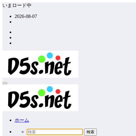
コ
いまロード中
ン
2026-08-07
テ
ン
ツ
へ
ス
キ
ッ
プ
ホーム