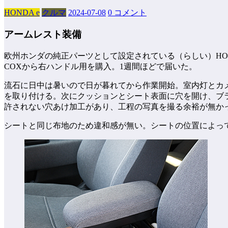
HONDA e
クルマ
2024-07-08
0 コメント
アームレスト装備
欧州ホンダの純正パーツとして設定されている（らしい）HO
COXから右ハンドル用を購入。1週間ほどで届いた。
流石に日中は暑いので日が暮れてから作業開始。室内灯とカメ
を取り付ける。次にクッションとシート表面に穴を開け、ブ
許されない穴あけ加工があり、工程の写真を撮る余裕が無か
シートと同じ布地のため違和感が無い。シートの位置によっ