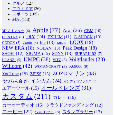
グルメ
(127)
アウトドア
(26)
スポーツ
(105)
雑記
(113)
Apple
(77)
Arai
(26)
CBM
(10)
3Dプリンター
(6)
DIY
(24)
G-SHOCK
(13)
EXILIM
(11)
CONTAX
(8)
LOOX
(19)
htc
(13)
GODOX
(5)
Gorilla
(4)
KRB
(2)
NEW ERA
(18)
Peak Design
(18)
NOLAN
(13)
SIGMA
(15)
SONY
(13)
SHOEI
(12)
SUBARU R2
(7)
UMPC
(38)
Voigtlander
(28)
ULANZI
(5)
VITZ
(5)
Willcom
(42)
WOTANCRAFT
(8)
X68000
(9)
ZOZOマリン
(43)
YouTube
(15)
ZEISS
(13)
インカム
(24)
うつらん会
(9)
インディゴソックス
(3)
オールドレンズ
(31)
エアーツール
(15)
カスタム
(211)
カレー
(16)
カーオーディオ
(16)
クラウドファンディング
(12)
コーヒー
(22)
スタンプラリー
(13)
シルエット
(8)