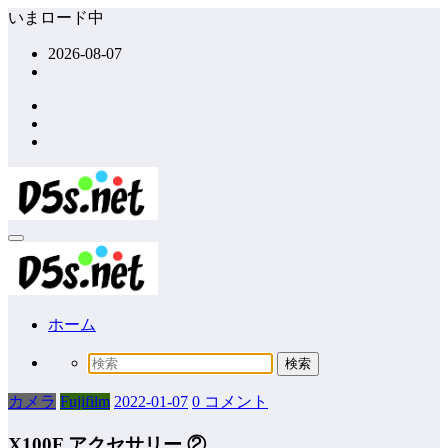
コ
いまロード中
ン
2026-08-07
テ
ン
ツ
へ
ス
キ
ッ
プ
ホーム
カメラ
Fujifilm
2022-01-07
0 コメント
X100F アクセサリー ②