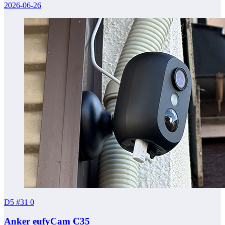
2026-06-26
D5 #31
0
Anker eufyCam C35