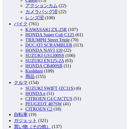
Canon
(15)
アクションカム
(22)
カメラバッグ沼
(22)
レンズ沼
(100)
バイク
(761)
KAWASAKI ZX-25R
(107)
HONDA Super Cub C125
(61)
TRIUMPH Street Triple
(70)
DUCATI SCRAMBLER
(113)
HONDA NAVI 110
(22)
SUZUKI GS1200SS
(106)
SUZUKI EN125-2A
(63)
HONDA CB400SB
(11)
Kushitani
(109)
用品
(155)
クルマ
(154)
SUZUKI SWIFT (ZC11S)
(6)
HONDA e
(11)
CITROEN C4 CACTUS
(51)
PEUGEOT 407SW
(41)
CITROEN C2
(18)
自転車
(19)
ガジェット
(321)
買い物（その他）
(137)