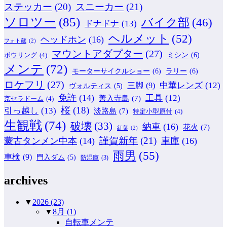
ステッカー
(20)
スニーカー
(21)
ソロツー
(85)
バイク部
(46)
ドナドナ
(13)
ヘルメット
(52)
ヘッドホン
(16)
フォト蔵
(2)
マウントアダプター
(27)
ミシン
(6)
ボウリング
(4)
メンテ
(72)
モーターサイクルショー
(6)
ラリー
(6)
ロケフリ
(27)
中華レンズ
(12)
三脚
(9)
ヴォルティス
(5)
免許
(14)
工具
(12)
善入寺島
(7)
京セラドーム
(4)
桜
(18)
引っ越し
(13)
淡路島
(7)
特定小型原付
(4)
生観戦
(74)
破壊
(33)
納車
(16)
花火
(7)
紅葉
(2)
謹賀新年
(21)
蒙古タンメン中本
(14)
車庫
(16)
雨男
(55)
車検
(9)
門入ダム
(5)
防湿庫
(3)
archives
▼
2026
(23)
▼
8月
(1)
自転車メンテ