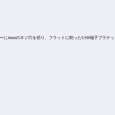
テーに4mmのネジ穴を切り、フラットに削ったUSB端子ブラ