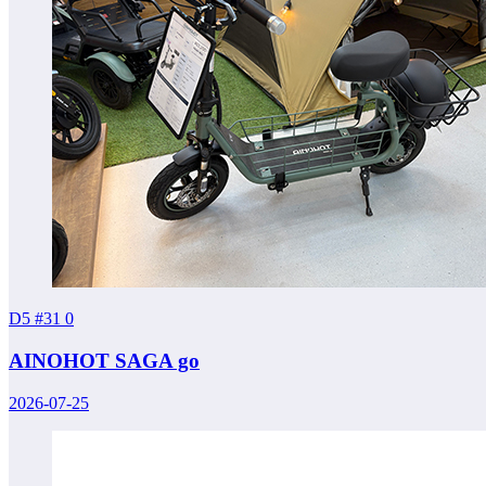
D5 #31
0
AINOHOT SAGA go
2026-07-25