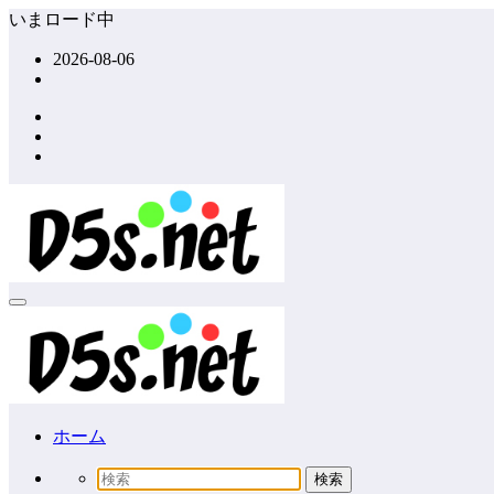
コ
いまロード中
ン
2026-08-06
テ
ン
ツ
へ
ス
キ
ッ
プ
ホーム