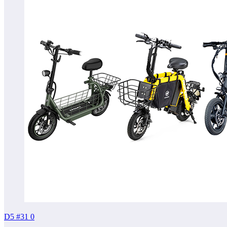
D5 #31
0