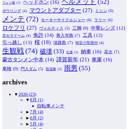
ヘルメット
(52)
ヘッドホン
(16)
フォト蔵
(2)
マウントアダプター
(27)
ミシン
(6)
ボウリング
(4)
メンテ
(72)
モーターサイクルショー
(6)
ラリー
(6)
ロケフリ
(27)
中華レンズ
(12)
三脚
(9)
ヴォルティス
(5)
免許
(14)
工具
(12)
善入寺島
(7)
京セラドーム
(4)
桜
(18)
引っ越し
(13)
淡路島
(7)
特定小型原付
(4)
生観戦
(74)
破壊
(33)
納車
(16)
花火
(7)
紅葉
(2)
謹賀新年
(21)
蒙古タンメン中本
(14)
車庫
(16)
雨男
(55)
車検
(9)
門入ダム
(5)
防湿庫
(3)
archives
▼
2026
(23)
▼
8月
(1)
自転車メンテ
►
7月
(4)
►
6月
(2)
►
5月
(4)