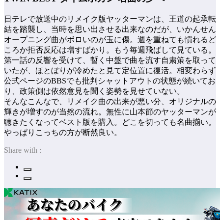
日テレで放送中のリメイク版ヤッターマンは、王道の起承転
結を踏襲し、当時を思い出させる出来なのだが、いかんせん
オープニング曲がボロいのが玉に傷。週を重ねても慣れるど
ころか拒否反応は増すばかり。もう毎週飛ばして見ている。
第一話の反響を受けて、暫く中盤で曲を流す自粛策を取って
いたが、ほとぼりが冷めたと見て定位置に復活。相変わらず
公式ページのBBSでも批判シャットアウトの状態が続いてお
り、政策側は依然意見を聞く姿勢を見せていない。
そんなこんなで、リメイク曲の出来が悪い分、オリジナルの
輝きが増すのが当然の流れ。無性に山本節のヤッターマンが
聴きたくなってベスト版を購入。どこを切っても名曲揃い。
やっぱりこっちの方が断然良い。
Share with :