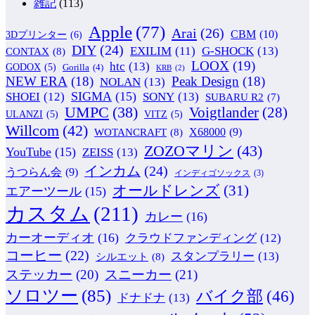
雑記
(113)
Apple
(77)
Arai
(26)
CBM
(10)
3Dプリンター
(6)
DIY
(24)
G-SHOCK
(13)
EXILIM
(11)
CONTAX
(8)
LOOX
(19)
htc
(13)
GODOX
(5)
Gorilla
(4)
KRB
(2)
NEW ERA
(18)
Peak Design
(18)
NOLAN
(13)
SIGMA
(15)
SONY
(13)
SHOEI
(12)
SUBARU R2
(7)
UMPC
(38)
Voigtlander
(28)
ULANZI
(5)
VITZ
(5)
Willcom
(42)
WOTANCRAFT
(8)
X68000
(9)
ZOZOマリン
(43)
YouTube
(15)
ZEISS
(13)
インカム
(24)
うつらん会
(9)
インディゴソックス
(3)
オールドレンズ
(31)
エアーツール
(15)
カスタム
(211)
カレー
(16)
カーオーディオ
(16)
クラウドファンディング
(12)
コーヒー
(22)
スタンプラリー
(13)
シルエット
(8)
ステッカー
(20)
スニーカー
(21)
ソロツー
(85)
バイク部
(46)
ドナドナ
(13)