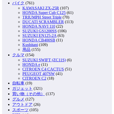
バイク
(761)
KAWASAKI ZX-25R
(107)
HONDA Super Cub C125
(61)
TRIUMPH Street Triple
(70)
DUCATI SCRAMBLER
(113)
HONDA NAVI 110
(22)
SUZUKI GS1200SS
(106)
SUZUKI EN125-2A
(63)
HONDA CB400SB
(11)
Kushitani
(109)
用品
(155)
クルマ
(154)
SUZUKI SWIFT (ZC11S)
(6)
HONDA e
(11)
CITROEN C4 CACTUS
(51)
PEUGEOT 407SW
(41)
CITROEN C2
(18)
自転車
(19)
ガジェット
(321)
買い物（その他）
(137)
グルメ
(127)
アウトドア
(26)
スポーツ
(105)