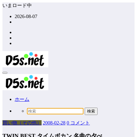
コ
いまロード中
ン
2026-08-07
テ
ン
ツ
へ
ス
キ
ッ
プ
ホーム
買い物（その他）
2008-02-28
0 コメント
TWIN BEST タイムボカン 名曲の夕べ