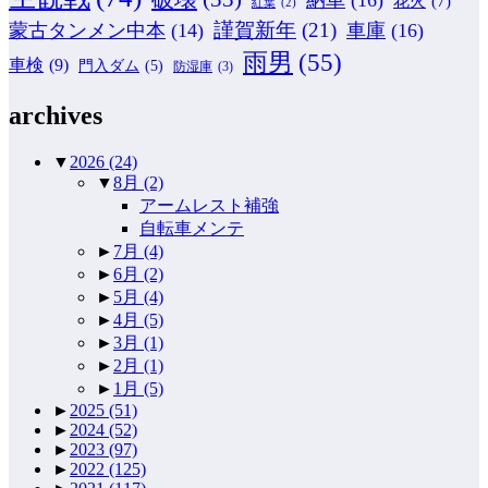
納車
(16)
花火
(7)
紅葉
(2)
謹賀新年
(21)
蒙古タンメン中本
(14)
車庫
(16)
雨男
(55)
車検
(9)
門入ダム
(5)
防湿庫
(3)
archives
▼
2026
(24)
▼
8月
(2)
アームレスト補強
自転車メンテ
►
7月
(4)
►
6月
(2)
►
5月
(4)
►
4月
(5)
►
3月
(1)
►
2月
(1)
►
1月
(5)
►
2025
(51)
►
2024
(52)
►
2023
(97)
►
2022
(125)