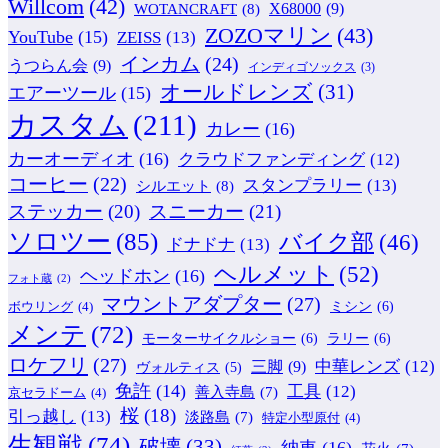
Willcom
(42)
WOTANCRAFT
(8)
X68000
(9)
ZOZOマリン
(43)
YouTube
(15)
ZEISS
(13)
インカム
(24)
うつらん会
(9)
インディゴソックス
(3)
オールドレンズ
(31)
エアーツール
(15)
カスタム
(211)
カレー
(16)
カーオーディオ
(16)
クラウドファンディング
(12)
コーヒー
(22)
スタンプラリー
(13)
シルエット
(8)
ステッカー
(20)
スニーカー
(21)
ソロツー
(85)
バイク部
(46)
ドナドナ
(13)
ヘルメット
(52)
ヘッドホン
(16)
フォト蔵
(2)
マウントアダプター
(27)
ミシン
(6)
ボウリング
(4)
メンテ
(72)
モーターサイクルショー
(6)
ラリー
(6)
ロケフリ
(27)
中華レンズ
(12)
三脚
(9)
ヴォルティス
(5)
免許
(14)
工具
(12)
善入寺島
(7)
京セラドーム
(4)
桜
(18)
引っ越し
(13)
淡路島
(7)
特定小型原付
(4)
生観戦
(74)
破壊
(33)