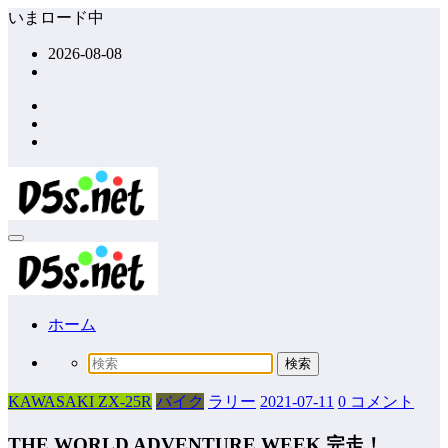
コ
いまロード中
ン
2026-08-08
テ
ン
ツ
へ
ス
キ
ッ
プ
ホーム
KAWASAKI ZX-25R
バイク
ラリー
2021-07-11
0 コメント
THE WORLD ADVENTURE WEEK 完走！