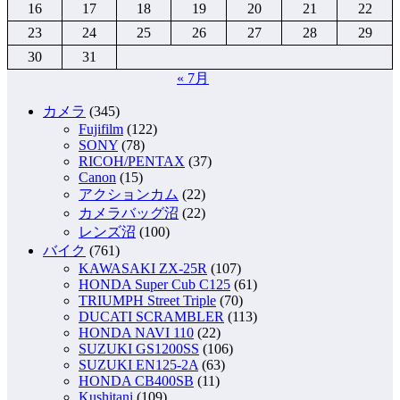
16
17
18
19
20
21
22
23
24
25
26
27
28
29
30
31
« 7月
カメラ
(345)
Fujifilm
(122)
SONY
(78)
RICOH/PENTAX
(37)
Canon
(15)
アクションカム
(22)
カメラバッグ沼
(22)
レンズ沼
(100)
バイク
(761)
KAWASAKI ZX-25R
(107)
HONDA Super Cub C125
(61)
TRIUMPH Street Triple
(70)
DUCATI SCRAMBLER
(113)
HONDA NAVI 110
(22)
SUZUKI GS1200SS
(106)
SUZUKI EN125-2A
(63)
HONDA CB400SB
(11)
Kushitani
(109)