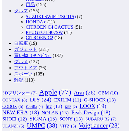
用品
(155)
クルマ
(155)
SUZUKI SWIFT (ZC11S)
(7)
HONDA e
(11)
CITROEN C4 CACTUS
(51)
PEUGEOT 407SW
(41)
CITROEN C2
(18)
自転車
(19)
ガジェット
(321)
買い物（その他）
(137)
グルメ
(127)
アウトドア
(26)
スポーツ
(105)
雑記
(113)
Apple
(77)
Arai
(26)
CBM
(10)
3Dプリンター
(7)
DIY
(24)
G-SHOCK
(13)
EXILIM
(11)
CONTAX
(8)
LOOX
(19)
htc
(13)
GODOX
(5)
Gorilla
(4)
KRB
(2)
NEW ERA
(18)
Peak Design
(18)
NOLAN
(13)
SIGMA
(15)
SONY
(13)
SHOEI
(12)
SUBARU R2
(7)
UMPC
(38)
Voigtlander
(28)
ULANZI
(5)
VITZ
(5)