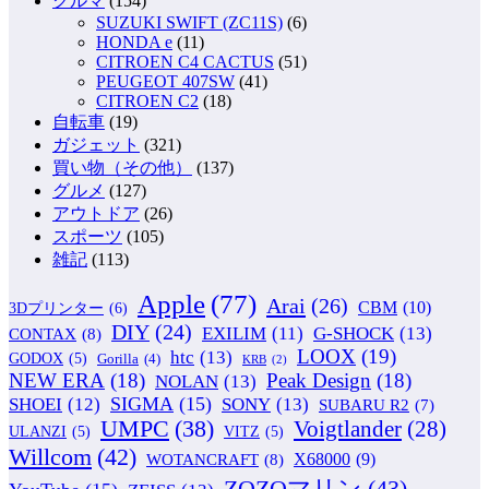
クルマ
(154)
SUZUKI SWIFT (ZC11S)
(6)
HONDA e
(11)
CITROEN C4 CACTUS
(51)
PEUGEOT 407SW
(41)
CITROEN C2
(18)
自転車
(19)
ガジェット
(321)
買い物（その他）
(137)
グルメ
(127)
アウトドア
(26)
スポーツ
(105)
雑記
(113)
Apple
(77)
Arai
(26)
CBM
(10)
3Dプリンター
(6)
DIY
(24)
G-SHOCK
(13)
EXILIM
(11)
CONTAX
(8)
LOOX
(19)
htc
(13)
GODOX
(5)
Gorilla
(4)
KRB
(2)
NEW ERA
(18)
Peak Design
(18)
NOLAN
(13)
SIGMA
(15)
SONY
(13)
SHOEI
(12)
SUBARU R2
(7)
UMPC
(38)
Voigtlander
(28)
ULANZI
(5)
VITZ
(5)
Willcom
(42)
WOTANCRAFT
(8)
X68000
(9)
ZOZOマリン
(43)