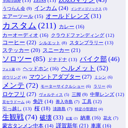
YouTube
(15)
ZEISS
(13)
インカム
(24)
うつらん会
(9)
インディゴソックス
(3)
オールドレンズ
(31)
エアーツール
(15)
カスタム
(211)
カレー
(16)
カーオーディオ
(16)
クラウドファンディング
(12)
コーヒー
(22)
スタンプラリー
(13)
シルエット
(8)
ステッカー
(20)
スニーカー
(21)
ソロツー
(85)
バイク部
(46)
ドナドナ
(13)
ヘルメット
(52)
ヘッドホン
(16)
フォト蔵
(2)
マウントアダプター
(27)
ミシン
(6)
ボウリング
(4)
メンテ
(72)
モーターサイクルショー
(6)
ラリー
(6)
ロケフリ
(27)
中華レンズ
(12)
三脚
(9)
ヴォルティス
(5)
免許
(14)
工具
(12)
善入寺島
(7)
京セラドーム
(4)
桜
(18)
引っ越し
(13)
淡路島
(7)
特定小型原付
(4)
生観戦
(74)
破壊
(33)
納車
(16)
花火
(7)
紅葉
(2)
謹賀新年
(21)
蒙古タンメン中本
(14)
車庫
(16)