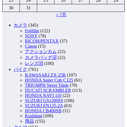
23
24
25
26
27
28
29
30
31
« 7月
カメラ
(345)
Fujifilm
(122)
SONY
(78)
RICOH/PENTAX
(37)
Canon
(15)
アクションカム
(22)
カメラバッグ沼
(22)
レンズ沼
(100)
バイク
(761)
KAWASAKI ZX-25R
(107)
HONDA Super Cub C125
(61)
TRIUMPH Street Triple
(70)
DUCATI SCRAMBLER
(113)
HONDA NAVI 110
(22)
SUZUKI GS1200SS
(106)
SUZUKI EN125-2A
(63)
HONDA CB400SB
(11)
Kushitani
(109)
用品
(155)