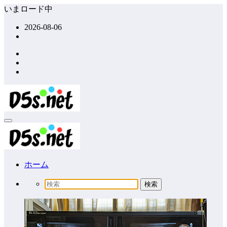
コ
いまロード中
ン
2026-08-06
テ
ン
ツ
へ
ス
キ
ッ
プ
ホーム