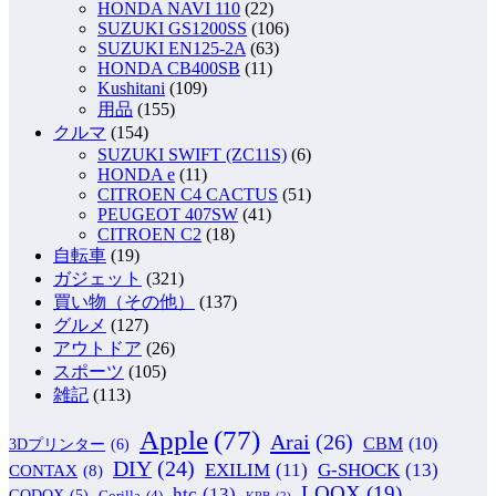
HONDA NAVI 110
(22)
SUZUKI GS1200SS
(106)
SUZUKI EN125-2A
(63)
HONDA CB400SB
(11)
Kushitani
(109)
用品
(155)
クルマ
(154)
SUZUKI SWIFT (ZC11S)
(6)
HONDA e
(11)
CITROEN C4 CACTUS
(51)
PEUGEOT 407SW
(41)
CITROEN C2
(18)
自転車
(19)
ガジェット
(321)
買い物（その他）
(137)
グルメ
(127)
アウトドア
(26)
スポーツ
(105)
雑記
(113)
Apple
(77)
Arai
(26)
CBM
(10)
3Dプリンター
(6)
DIY
(24)
G-SHOCK
(13)
EXILIM
(11)
CONTAX
(8)
LOOX
(19)
htc
(13)
GODOX
(5)
Gorilla
(4)