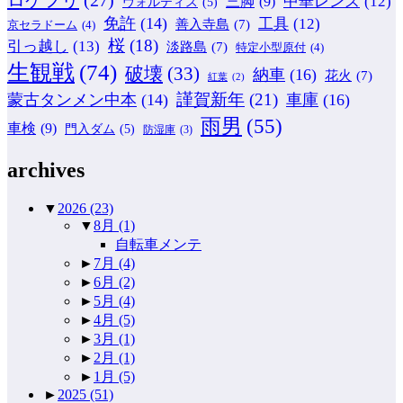
中華レンズ
(12)
三脚
(9)
ヴォルティス
(5)
免許
(14)
工具
(12)
善入寺島
(7)
京セラドーム
(4)
桜
(18)
引っ越し
(13)
淡路島
(7)
特定小型原付
(4)
生観戦
(74)
破壊
(33)
納車
(16)
花火
(7)
紅葉
(2)
謹賀新年
(21)
蒙古タンメン中本
(14)
車庫
(16)
雨男
(55)
車検
(9)
門入ダム
(5)
防湿庫
(3)
archives
▼
2026
(23)
▼
8月
(1)
自転車メンテ
►
7月
(4)
►
6月
(2)
►
5月
(4)
►
4月
(5)
►
3月
(1)
►
2月
(1)
►
1月
(5)
►
2025
(51)