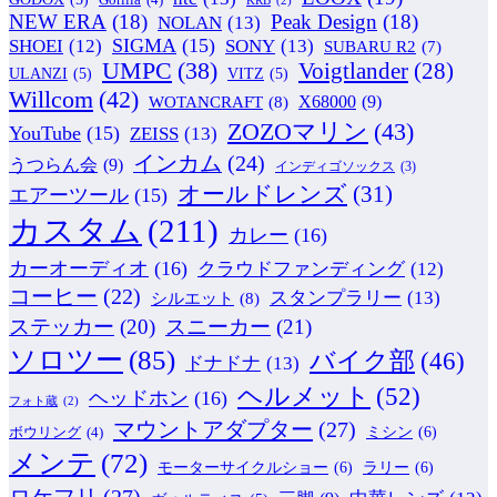
KRB
(2)
NEW ERA
(18)
Peak Design
(18)
NOLAN
(13)
SIGMA
(15)
SONY
(13)
SHOEI
(12)
SUBARU R2
(7)
UMPC
(38)
Voigtlander
(28)
ULANZI
(5)
VITZ
(5)
Willcom
(42)
WOTANCRAFT
(8)
X68000
(9)
ZOZOマリン
(43)
YouTube
(15)
ZEISS
(13)
インカム
(24)
うつらん会
(9)
インディゴソックス
(3)
オールドレンズ
(31)
エアーツール
(15)
カスタム
(211)
カレー
(16)
カーオーディオ
(16)
クラウドファンディング
(12)
コーヒー
(22)
スタンプラリー
(13)
シルエット
(8)
ステッカー
(20)
スニーカー
(21)
ソロツー
(85)
バイク部
(46)
ドナドナ
(13)
ヘルメット
(52)
ヘッドホン
(16)
フォト蔵
(2)
マウントアダプター
(27)
ミシン
(6)
ボウリング
(4)
メンテ
(72)
モーターサイクルショー
(6)
ラリー
(6)
ロケフリ
(27)