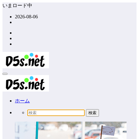
コ
いまロード中
ン
2026-08-06
テ
ン
ツ
へ
ス
キ
ッ
プ
ホーム