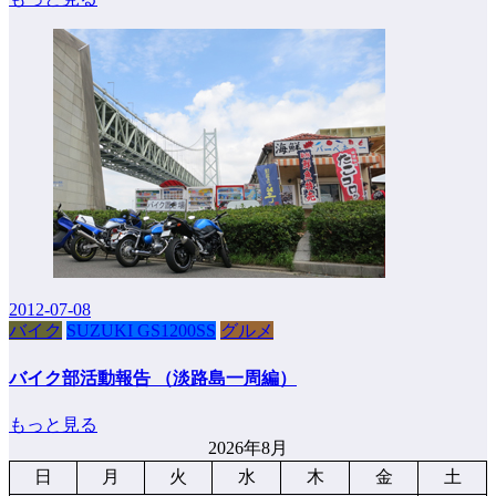
2012-07-08
バイク
SUZUKI GS1200SS
グルメ
バイク部活動報告 （淡路島一周編）
もっと見る
2026年8月
日
月
火
水
木
金
土