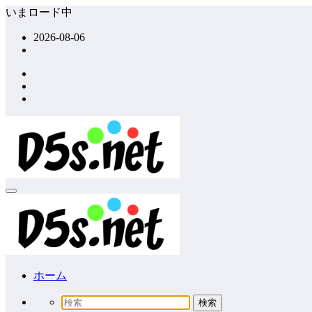
コ
いまロード中
ン
2026-08-06
テ
ン
ツ
へ
ス
キ
ッ
プ
ホーム