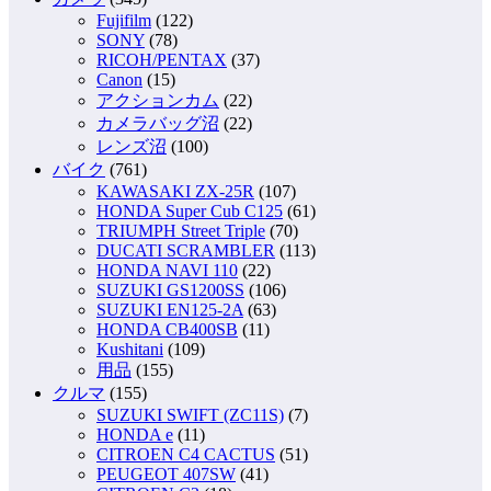
Fujifilm
(122)
SONY
(78)
RICOH/PENTAX
(37)
Canon
(15)
アクションカム
(22)
カメラバッグ沼
(22)
レンズ沼
(100)
バイク
(761)
KAWASAKI ZX-25R
(107)
HONDA Super Cub C125
(61)
TRIUMPH Street Triple
(70)
DUCATI SCRAMBLER
(113)
HONDA NAVI 110
(22)
SUZUKI GS1200SS
(106)
SUZUKI EN125-2A
(63)
HONDA CB400SB
(11)
Kushitani
(109)
用品
(155)
クルマ
(155)
SUZUKI SWIFT (ZC11S)
(7)
HONDA e
(11)
CITROEN C4 CACTUS
(51)
PEUGEOT 407SW
(41)