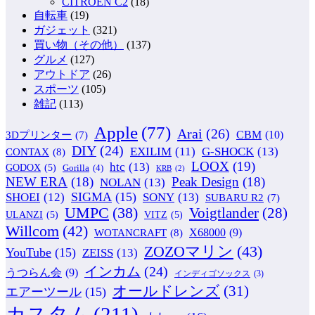
CITROEN C2
(18)
自転車
(19)
ガジェット
(321)
買い物（その他）
(137)
グルメ
(127)
アウトドア
(26)
スポーツ
(105)
雑記
(113)
Apple
(77)
Arai
(26)
CBM
(10)
3Dプリンター
(7)
DIY
(24)
G-SHOCK
(13)
EXILIM
(11)
CONTAX
(8)
LOOX
(19)
htc
(13)
GODOX
(5)
Gorilla
(4)
KRB
(2)
NEW ERA
(18)
Peak Design
(18)
NOLAN
(13)
SIGMA
(15)
SONY
(13)
SHOEI
(12)
SUBARU R2
(7)
UMPC
(38)
Voigtlander
(28)
ULANZI
(5)
VITZ
(5)
Willcom
(42)
WOTANCRAFT
(8)
X68000
(9)
ZOZOマリン
(43)
YouTube
(15)
ZEISS
(13)
インカム
(24)
うつらん会
(9)
インディゴソックス
(3)
オールドレンズ
(31)
エアーツール
(15)
カスタム
(211)