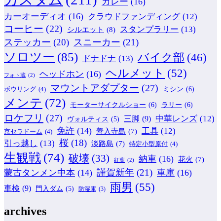
カレー
(16)
カーオーディオ
(16)
クラウドファンディング
(12)
コーヒー
(22)
スタンプラリー
(13)
シルエット
(8)
ステッカー
(20)
スニーカー
(21)
ソロツー
(85)
バイク部
(46)
ドナドナ
(13)
ヘルメット
(52)
ヘッドホン
(16)
フォト蔵
(2)
マウントアダプター
(27)
ミシン
(6)
ボウリング
(4)
メンテ
(72)
モーターサイクルショー
(6)
ラリー
(6)
ロケフリ
(27)
中華レンズ
(12)
三脚
(9)
ヴォルティス
(5)
免許
(14)
工具
(12)
善入寺島
(7)
京セラドーム
(4)
桜
(18)
引っ越し
(13)
淡路島
(7)
特定小型原付
(4)
生観戦
(74)
破壊
(33)
納車
(16)
花火
(7)
紅葉
(2)
謹賀新年
(21)
蒙古タンメン中本
(14)
車庫
(16)
雨男
(55)
車検
(9)
門入ダム
(5)
防湿庫
(3)
archives