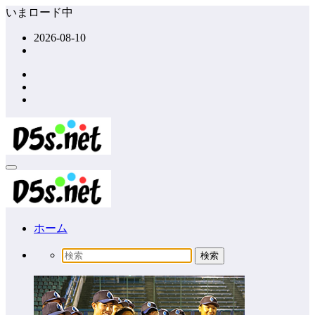
コ
いまロード中
ン
2026-08-10
テ
ン
ツ
へ
ス
キ
ッ
プ
ホーム