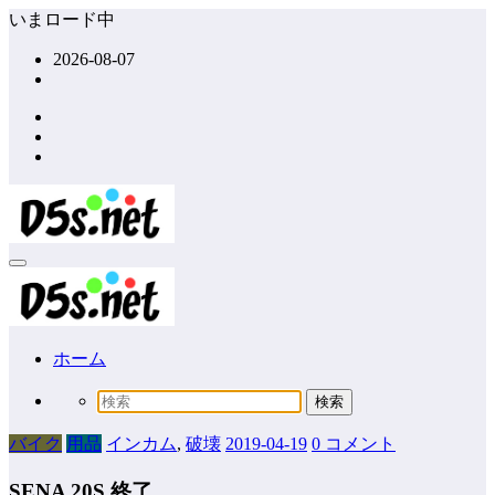
コ
いまロード中
ン
2026-08-07
テ
ン
ツ
へ
ス
キ
ッ
プ
ホーム
バイク
用品
インカム
,
破壊
2019-04-19
0 コメント
SENA 20S 終了