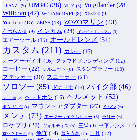
UMPC
(38)
Voigtlander
(28)
ULANZI
(5)
VITZ
(5)
Willcom
(42)
WOTANCRAFT
(8)
X68000
(9)
ZOZOマリン
(43)
YouTube
(15)
ZEISS
(13)
インカム
(24)
うつらん会
(9)
インディゴソックス
(3)
オールドレンズ
(31)
エアーツール
(15)
カスタム
(211)
カレー
(16)
カーオーディオ
(16)
クラウドファンディング
(12)
コーヒー
(22)
スタンプラリー
(13)
シルエット
(8)
ステッカー
(20)
スニーカー
(21)
ソロツー
(85)
バイク部
(46)
ドナドナ
(13)
ヘルメット
(52)
ヘッドホン
(16)
フォト蔵
(2)
マウントアダプター
(27)
ミシン
(6)
ボウリング
(4)
メンテ
(72)
モーターサイクルショー
(6)
ラリー
(6)
ロケフリ
(27)
中華レンズ
(12)
三脚
(9)
ヴォルティス
(5)
免許
(14)
工具
(12)
善入寺島
(7)
京セラドーム
(4)