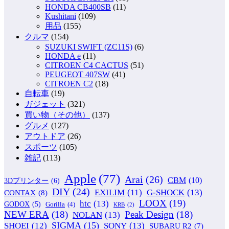
HONDA CB400SB
(11)
Kushitani
(109)
用品
(155)
クルマ
(154)
SUZUKI SWIFT (ZC11S)
(6)
HONDA e
(11)
CITROEN C4 CACTUS
(51)
PEUGEOT 407SW
(41)
CITROEN C2
(18)
自転車
(19)
ガジェット
(321)
買い物（その他）
(137)
グルメ
(127)
アウトドア
(26)
スポーツ
(105)
雑記
(113)
Apple
(77)
Arai
(26)
CBM
(10)
3Dプリンター
(6)
DIY
(24)
G-SHOCK
(13)
EXILIM
(11)
CONTAX
(8)
LOOX
(19)
htc
(13)
GODOX
(5)
Gorilla
(4)
KRB
(2)
NEW ERA
(18)
Peak Design
(18)
NOLAN
(13)
SIGMA
(15)
SONY
(13)
SHOEI
(12)
SUBARU R2
(7)