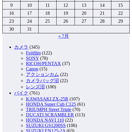
9
10
11
12
13
14
15
16
17
18
19
20
21
22
23
24
25
26
27
28
29
30
31
« 7月
カメラ
(345)
Fujifilm
(122)
SONY
(78)
RICOH/PENTAX
(37)
Canon
(15)
アクションカム
(22)
カメラバッグ沼
(22)
レンズ沼
(100)
バイク
(761)
KAWASAKI ZX-25R
(107)
HONDA Super Cub C125
(61)
TRIUMPH Street Triple
(70)
DUCATI SCRAMBLER
(113)
HONDA NAVI 110
(22)
SUZUKI GS1200SS
(106)
SUZUKI EN125-2A
(63)