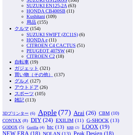
SUZUKI GS1200SS
(106)
SUZUKI EN125-2A
(63)
HONDA CB400SB
(11)
Kushitani
(109)
用品
(155)
クルマ
(154)
SUZUKI SWIFT (ZC11S)
(6)
HONDA e
(11)
CITROEN C4 CACTUS
(51)
PEUGEOT 407SW
(41)
CITROEN C2
(18)
自転車
(19)
ガジェット
(321)
買い物（その他）
(137)
グルメ
(127)
アウトドア
(26)
スポーツ
(105)
雑記
(113)
Apple
(77)
Arai
(26)
CBM
(10)
3Dプリンター
(6)
DIY
(24)
G-SHOCK
(13)
EXILIM
(11)
CONTAX
(8)
LOOX
(19)
htc
(13)
GODOX
(5)
Gorilla
(4)
KRB
(2)
NEW ERA
(18)
Peak Design
(18)
NOLAN
(13)