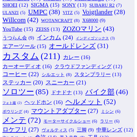
SIGMA
(15)
SONY
(13)
SHOEI
(12)
SUBARU R2
(7)
UMPC
(38)
Voigtlander
(28)
ULANZI
(5)
VITZ
(5)
Willcom
(42)
WOTANCRAFT
(8)
X68000
(9)
ZOZOマリン
(43)
YouTube
(15)
ZEISS
(13)
インカム
(24)
うつらん会
(9)
インディゴソックス
(3)
オールドレンズ
(31)
エアーツール
(15)
カスタム
(211)
カレー
(16)
カーオーディオ
(16)
クラウドファンディング
(12)
コーヒー
(22)
スタンプラリー
(13)
シルエット
(8)
ステッカー
(20)
スニーカー
(21)
ソロツー
(85)
バイク部
(46)
ドナドナ
(13)
ヘルメット
(52)
ヘッドホン
(16)
フォト蔵
(2)
マウントアダプター
(27)
ミシン
(6)
ボウリング
(4)
メンテ
(72)
モーターサイクルショー
(6)
ラリー
(6)
ロケフリ
(27)
中華レンズ
(12)
三脚
(9)
ヴォルティス
(5)