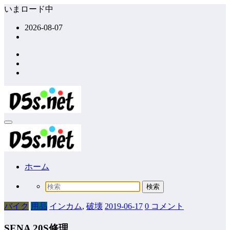
コ
いまロード中
ン
2026-08-07
テ
ン
ツ
へ
ス
キ
ッ
プ
ホーム
バイク
用品
インカム
,
破壊
2019-06-17
0 コメント
SENA 20S修理