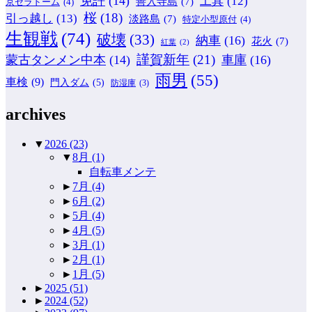
免許
(14)
工具
(12)
善入寺島
(7)
京セラドーム
(4)
桜
(18)
引っ越し
(13)
淡路島
(7)
特定小型原付
(4)
生観戦
(74)
破壊
(33)
納車
(16)
花火
(7)
紅葉
(2)
謹賀新年
(21)
蒙古タンメン中本
(14)
車庫
(16)
雨男
(55)
車検
(9)
門入ダム
(5)
防湿庫
(3)
archives
▼
2026
(23)
▼
8月
(1)
自転車メンテ
►
7月
(4)
►
6月
(2)
►
5月
(4)
►
4月
(5)
►
3月
(1)
►
2月
(1)
►
1月
(5)
►
2025
(51)
►
2024
(52)