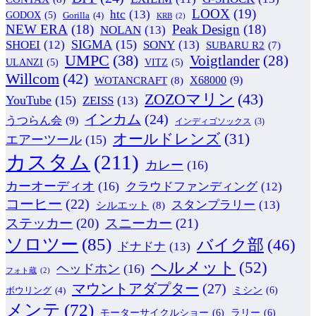
LOOX
(19)
htc
(13)
GODOX
(5)
Gorilla
(4)
KRB
(2)
NEW ERA
(18)
Peak Design
(18)
NOLAN
(13)
SIGMA
(15)
SONY
(13)
SHOEI
(12)
SUBARU R2
(7)
UMPC
(38)
Voigtlander
(28)
ULANZI
(5)
VITZ
(5)
Willcom
(42)
WOTANCRAFT
(8)
X68000
(9)
ZOZOマリン
(43)
YouTube
(15)
ZEISS
(13)
インカム
(24)
うつらん会
(9)
インディゴソックス
(3)
オールドレンズ
(31)
エアーツール
(15)
カスタム
(211)
カレー
(16)
カーオーディオ
(16)
クラウドファンディング
(12)
コーヒー
(22)
スタンプラリー
(13)
シルエット
(8)
ステッカー
(20)
スニーカー
(21)
ソロツー
(85)
バイク部
(46)
ドナドナ
(13)
ヘルメット
(52)
ヘッドホン
(16)
フォト蔵
(2)
マウントアダプター
(27)
ミシン
(6)
ボウリング
(4)
メンテ
(72)
モーターサイクルショー
(6)
ラリー
(6)