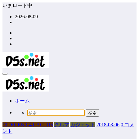
コ
いまロード中
ン
2026-08-09
テ
ン
ツ
へ
ス
キ
ッ
プ
ホーム
CITROEN C4 CACTUS
クルマ
ガジェット
2018-08-06
0 コメ
ント