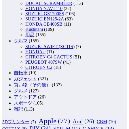
DUCATI SCRAMBLER
(113)
HONDA NAVI 110
(22)
SUZUKI GS1200SS
(106)
SUZUKI EN125-2A
(63)
HONDA CB400SB
(11)
Kushitani
(109)
用品
(155)
クルマ
(155)
SUZUKI SWIFT (ZC11S)
(7)
HONDA e
(11)
CITROEN C4 CACTUS
(51)
PEUGEOT 407SW
(41)
CITROEN C2
(18)
自転車
(19)
ガジェット
(321)
買い物（その他）
(137)
グルメ
(127)
アウトドア
(26)
スポーツ
(105)
雑記
(113)
Apple
(77)
Arai
(26)
CBM
(10)
3Dプリンター
(7)
DIY
(24)
G-SHOCK
(13)
EXILIM
(11)
CONTAX
(8)