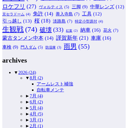
ロケフリ
(27)
中華レンズ
(12)
三脚
(9)
ヴォルティス
(5)
免許
(14)
工具
(12)
善入寺島
(7)
京セラドーム
(4)
桜
(18)
引っ越し
(13)
淡路島
(7)
特定小型原付
(4)
生観戦
(74)
破壊
(33)
納車
(16)
花火
(7)
紅葉
(2)
謹賀新年
(21)
蒙古タンメン中本
(14)
車庫
(16)
雨男
(55)
車検
(9)
門入ダム
(5)
防湿庫
(3)
archives
▼
2026
(24)
▼
8月
(2)
アームレスト補強
自転車メンテ
►
7月
(4)
►
6月
(2)
►
5月
(4)
►
4月
(5)
►
3月
(1)
►
2月
(1)