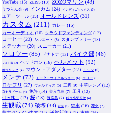
ZOZOマリン
(43)
YouTube
(15)
ZEISS
(13)
インカム
(24)
うつらん会
(9)
インディゴソックス
(3)
オールドレンズ
(31)
エアーツール
(15)
カスタム
(211)
カレー
(16)
カーオーディオ
(16)
クラウドファンディング
(12)
コーヒー
(22)
スタンプラリー
(13)
シルエット
(8)
ステッカー
(20)
スニーカー
(21)
ソロツー
(85)
バイク部
(46)
ドナドナ
(13)
ヘルメット
(52)
ヘッドホン
(16)
フォト蔵
(2)
マウントアダプター
(27)
ミシン
(6)
ボウリング
(4)
メンテ
(72)
モーターサイクルショー
(6)
ラリー
(6)
ロケフリ
(27)
中華レンズ
(12)
三脚
(9)
ヴォルティス
(5)
免許
(14)
工具
(12)
善入寺島
(7)
京セラドーム
(4)
桜
(18)
引っ越し
(13)
淡路島
(7)
特定小型原付
(4)
生観戦
(74)
破壊
(33)
納車
(16)
花火
(7)
紅葉
(2)
謹賀新年
(21)
蒙古タンメン中本
(14)
車庫
(16)