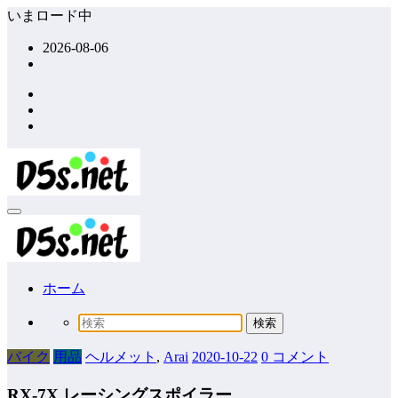
コ
いまロード中
ン
2026-08-06
テ
ン
ツ
へ
ス
キ
ッ
プ
ホーム
バイク
用品
ヘルメット
,
Arai
2020-10-22
0 コメント
RX-7X レーシングスポイラー