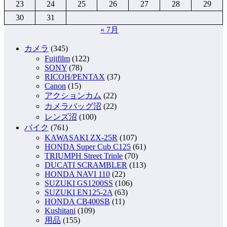
23
24
25
26
27
28
29
30
31
« 7月
カメラ
(345)
Fujifilm
(122)
SONY
(78)
RICOH/PENTAX
(37)
Canon
(15)
アクションカム
(22)
カメラバッグ沼
(22)
レンズ沼
(100)
バイク
(761)
KAWASAKI ZX-25R
(107)
HONDA Super Cub C125
(61)
TRIUMPH Street Triple
(70)
DUCATI SCRAMBLER
(113)
HONDA NAVI 110
(22)
SUZUKI GS1200SS
(106)
SUZUKI EN125-2A
(63)
HONDA CB400SB
(11)
Kushitani
(109)
用品
(155)