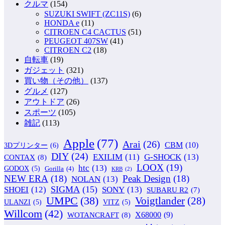
クルマ
(154)
SUZUKI SWIFT (ZC11S)
(6)
HONDA e
(11)
CITROEN C4 CACTUS
(51)
PEUGEOT 407SW
(41)
CITROEN C2
(18)
自転車
(19)
ガジェット
(321)
買い物（その他）
(137)
グルメ
(127)
アウトドア
(26)
スポーツ
(105)
雑記
(113)
Apple
(77)
Arai
(26)
CBM
(10)
3Dプリンター
(6)
DIY
(24)
G-SHOCK
(13)
EXILIM
(11)
CONTAX
(8)
LOOX
(19)
htc
(13)
GODOX
(5)
Gorilla
(4)
KRB
(2)
NEW ERA
(18)
Peak Design
(18)
NOLAN
(13)
SIGMA
(15)
SONY
(13)
SHOEI
(12)
SUBARU R2
(7)
UMPC
(38)
Voigtlander
(28)
ULANZI
(5)
VITZ
(5)
Willcom
(42)
WOTANCRAFT
(8)
X68000
(9)