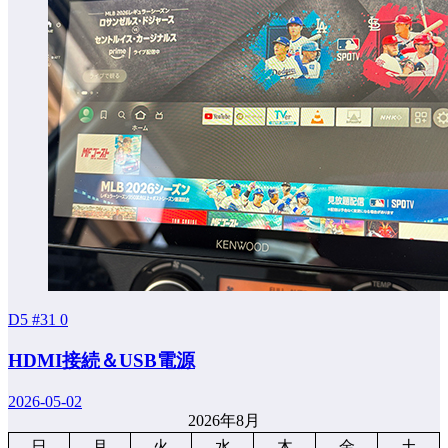
D5 #31
0
HDMI接続＆USB電源
2026-05-02
2026年8月
日
月
火
水
木
金
土