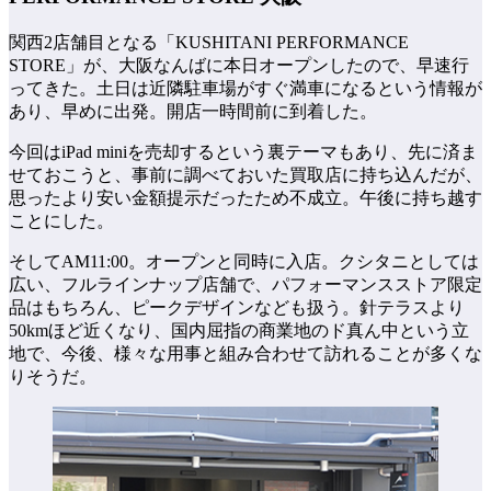
関西2店舗目となる「KUSHITANI PERFORMANCE
STORE」が、大阪なんばに本日オープンしたので、早速行
ってきた。土日は近隣駐車場がすぐ満車になるという情報が
あり、早めに出発。開店一時間前に到着した。
今回はiPad miniを売却するという裏テーマもあり、先に済ま
せておこうと、事前に調べておいた買取店に持ち込んだが、
思ったより安い金額提示だったため不成立。午後に持ち越す
ことにした。
そしてAM11:00。オープンと同時に入店。クシタニとしては
広い、フルラインナップ店舗で、パフォーマンスストア限定
品はもちろん、ピークデザインなども扱う。針テラスより
50kmほど近くなり、国内屈指の商業地のド真ん中という立
地で、今後、様々な用事と組み合わせて訪れることが多くな
りそうだ。