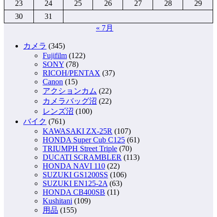
23
24
25
26
27
28
29
30
31
« 7月
カメラ
(345)
Fujifilm
(122)
SONY
(78)
RICOH/PENTAX
(37)
Canon
(15)
アクションカム
(22)
カメラバッグ沼
(22)
レンズ沼
(100)
バイク
(761)
KAWASAKI ZX-25R
(107)
HONDA Super Cub C125
(61)
TRIUMPH Street Triple
(70)
DUCATI SCRAMBLER
(113)
HONDA NAVI 110
(22)
SUZUKI GS1200SS
(106)
SUZUKI EN125-2A
(63)
HONDA CB400SB
(11)
Kushitani
(109)
用品
(155)