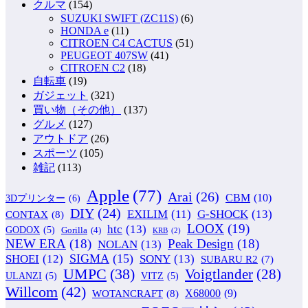
クルマ
(154)
SUZUKI SWIFT (ZC11S)
(6)
HONDA e
(11)
CITROEN C4 CACTUS
(51)
PEUGEOT 407SW
(41)
CITROEN C2
(18)
自転車
(19)
ガジェット
(321)
買い物（その他）
(137)
グルメ
(127)
アウトドア
(26)
スポーツ
(105)
雑記
(113)
Apple
(77)
Arai
(26)
CBM
(10)
3Dプリンター
(6)
DIY
(24)
G-SHOCK
(13)
EXILIM
(11)
CONTAX
(8)
LOOX
(19)
htc
(13)
GODOX
(5)
Gorilla
(4)
KRB
(2)
NEW ERA
(18)
Peak Design
(18)
NOLAN
(13)
SIGMA
(15)
SONY
(13)
SHOEI
(12)
SUBARU R2
(7)
UMPC
(38)
Voigtlander
(28)
ULANZI
(5)
VITZ
(5)
Willcom
(42)
WOTANCRAFT
(8)
X68000
(9)