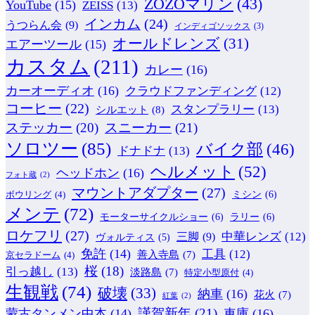
ZOZOマリン
(43)
YouTube
(15)
ZEISS
(13)
インカム
(24)
うつらん会
(9)
インディゴソックス
(3)
オールドレンズ
(31)
エアーツール
(15)
カスタム
(211)
カレー
(16)
カーオーディオ
(16)
クラウドファンディング
(12)
コーヒー
(22)
スタンプラリー
(13)
シルエット
(8)
ステッカー
(20)
スニーカー
(21)
ソロツー
(85)
バイク部
(46)
ドナドナ
(13)
ヘルメット
(52)
ヘッドホン
(16)
フォト蔵
(2)
マウントアダプター
(27)
ミシン
(6)
ボウリング
(4)
メンテ
(72)
モーターサイクルショー
(6)
ラリー
(6)
ロケフリ
(27)
中華レンズ
(12)
三脚
(9)
ヴォルティス
(5)
免許
(14)
工具
(12)
善入寺島
(7)
京セラドーム
(4)
桜
(18)
引っ越し
(13)
淡路島
(7)
特定小型原付
(4)
生観戦
(74)
破壊
(33)
納車
(16)
花火
(7)
紅葉
(2)
謹賀新年
(21)
蒙古タンメン中本
(14)
車庫
(16)