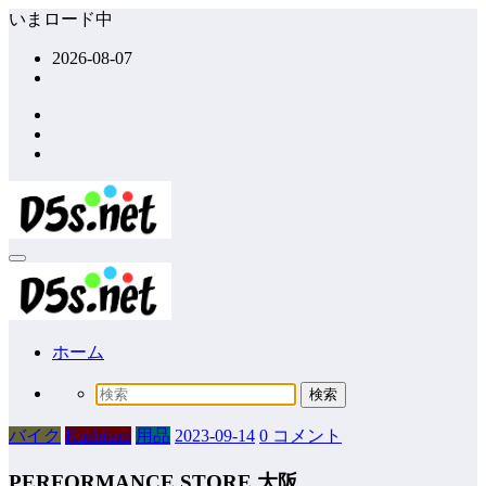
コ
いまロード中
ン
2026-08-07
テ
ン
ツ
へ
ス
キ
ッ
プ
ホーム
バイク
Kushitani
用品
2023-09-14
0 コメント
PERFORMANCE STORE 大阪