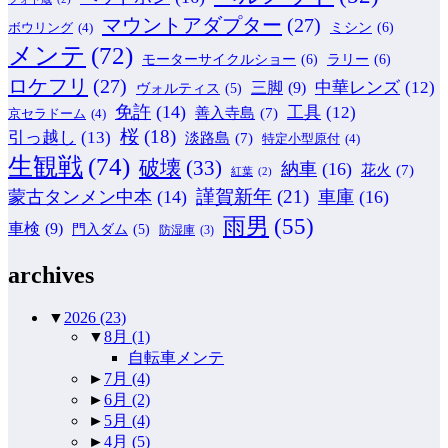
マウントアダプター
(27)
ミシン
(6)
ボウリング
(4)
メンテ
(72)
モーターサイクルショー
(6)
ラリー
(6)
ロケフリ
(27)
中華レンズ
(12)
三脚
(9)
ヴォルティス
(5)
免許
(14)
工具
(12)
善入寺島
(7)
京セラドーム
(4)
桜
(18)
引っ越し
(13)
淡路島
(7)
特定小型原付
(4)
生観戦
(74)
破壊
(33)
納車
(16)
花火
(7)
紅葉
(2)
謹賀新年
(21)
蒙古タンメン中本
(14)
車庫
(16)
雨男
(55)
車検
(9)
門入ダム
(5)
防湿庫
(3)
archives
▼
2026
(23)
▼
8月
(1)
自転車メンテ
►
7月
(4)
►
6月
(2)
►
5月
(4)
►
4月
(5)