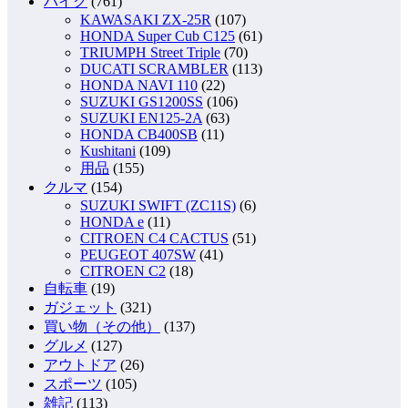
バイク
(761)
KAWASAKI ZX-25R
(107)
HONDA Super Cub C125
(61)
TRIUMPH Street Triple
(70)
DUCATI SCRAMBLER
(113)
HONDA NAVI 110
(22)
SUZUKI GS1200SS
(106)
SUZUKI EN125-2A
(63)
HONDA CB400SB
(11)
Kushitani
(109)
用品
(155)
クルマ
(154)
SUZUKI SWIFT (ZC11S)
(6)
HONDA e
(11)
CITROEN C4 CACTUS
(51)
PEUGEOT 407SW
(41)
CITROEN C2
(18)
自転車
(19)
ガジェット
(321)
買い物（その他）
(137)
グルメ
(127)
アウトドア
(26)
スポーツ
(105)
雑記
(113)