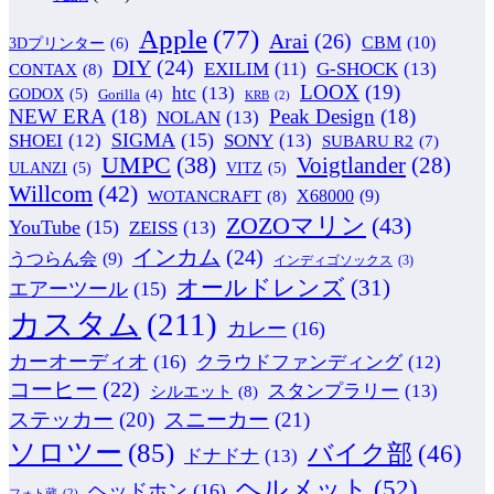
Apple
(77)
Arai
(26)
CBM
(10)
3Dプリンター
(6)
DIY
(24)
G-SHOCK
(13)
EXILIM
(11)
CONTAX
(8)
LOOX
(19)
htc
(13)
GODOX
(5)
Gorilla
(4)
KRB
(2)
NEW ERA
(18)
Peak Design
(18)
NOLAN
(13)
SIGMA
(15)
SONY
(13)
SHOEI
(12)
SUBARU R2
(7)
UMPC
(38)
Voigtlander
(28)
ULANZI
(5)
VITZ
(5)
Willcom
(42)
WOTANCRAFT
(8)
X68000
(9)
ZOZOマリン
(43)
YouTube
(15)
ZEISS
(13)
インカム
(24)
うつらん会
(9)
インディゴソックス
(3)
オールドレンズ
(31)
エアーツール
(15)
カスタム
(211)
カレー
(16)
カーオーディオ
(16)
クラウドファンディング
(12)
コーヒー
(22)
スタンプラリー
(13)
シルエット
(8)
ステッカー
(20)
スニーカー
(21)
ソロツー
(85)
バイク部
(46)
ドナドナ
(13)
ヘルメット
(52)
ヘッドホン
(16)
フォト蔵
(2)