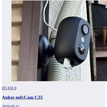
D5 #31
0
Anker eufyCam C35
2026-05-11