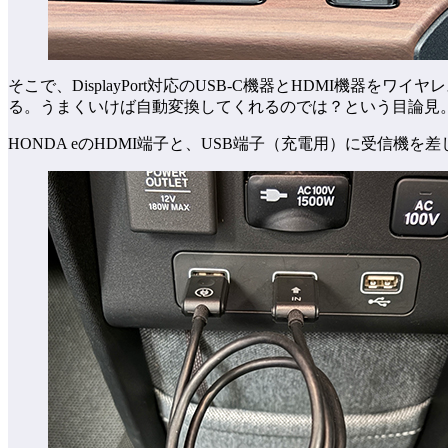
そこで、DisplayPort対応のUSB-C機器とHDMI機器をワイ
る。うまくいけば自動変換してくれるのでは？という目論見
HONDA eのHDMI端子と、USB端子（充電用）に受信機を