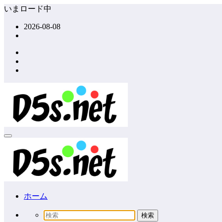
コ
いまロード中
ン
2026-08-08
テ
ン
ツ
へ
ス
キ
ッ
プ
ホーム