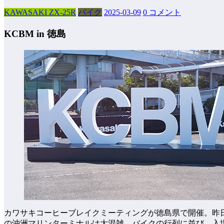
KAWASAKI ZX-25R
バイク
2025-03-09
0 コメント
KCBM in 徳島
カワサキコーヒーブレイクミーティングが徳島県で開催。昨
の沖洲マリンターミナルは大混雑。バイクの行列に並び、入場