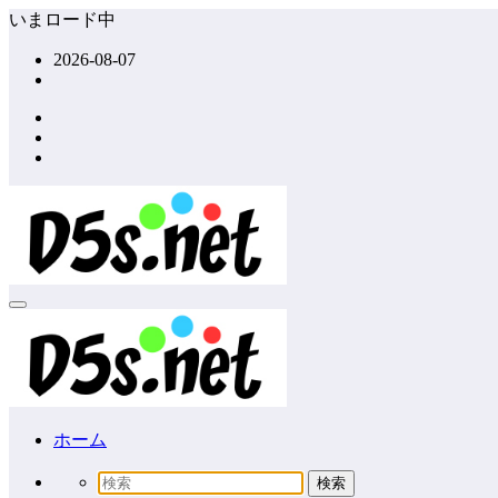
コ
いまロード中
ン
2026-08-07
テ
ン
ツ
へ
ス
キ
ッ
プ
ホーム