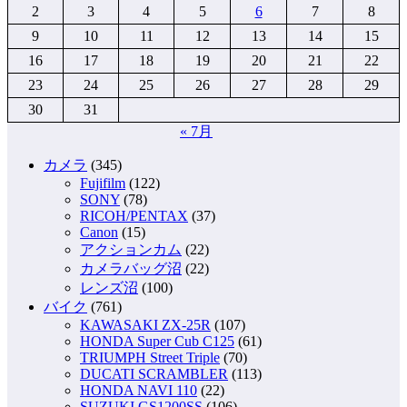
2
3
4
5
6
7
8
9
10
11
12
13
14
15
16
17
18
19
20
21
22
23
24
25
26
27
28
29
30
31
« 7月
カメラ
(345)
Fujifilm
(122)
SONY
(78)
RICOH/PENTAX
(37)
Canon
(15)
アクションカム
(22)
カメラバッグ沼
(22)
レンズ沼
(100)
バイク
(761)
KAWASAKI ZX-25R
(107)
HONDA Super Cub C125
(61)
TRIUMPH Street Triple
(70)
DUCATI SCRAMBLER
(113)
HONDA NAVI 110
(22)
SUZUKI GS1200SS
(106)