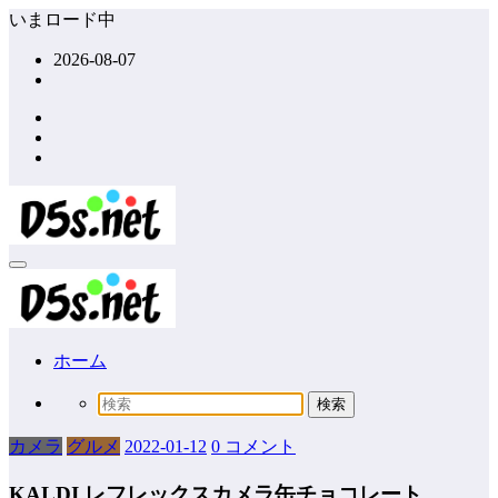
コ
いまロード中
ン
2026-08-07
テ
ン
ツ
へ
ス
キ
ッ
プ
ホーム
カメラ
グルメ
2022-01-12
0 コメント
KALDI レフレックスカメラ缶チョコレート