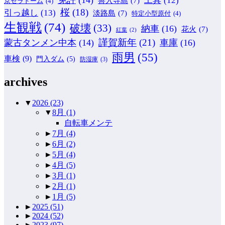
工具
(12)
善入寺島
(7)
京セラドーム
(4)
桜
(18)
引っ越し
(13)
淡路島
(7)
特定小型原付
(4)
生観戦
(74)
破壊
(33)
納車
(16)
花火
(7)
紅葉
(2)
謹賀新年
(21)
蒙古タンメン中本
(14)
車庫
(16)
雨男
(55)
車検
(9)
門入ダム
(5)
防湿庫
(3)
archives
▼
2026
(23)
▼
8月
(1)
自転車メンテ
►
7月
(4)
►
6月
(2)
►
5月
(4)
►
4月
(5)
►
3月
(1)
►
2月
(1)
►
1月
(5)
►
2025
(51)
►
2024
(52)
►
2023
(97)