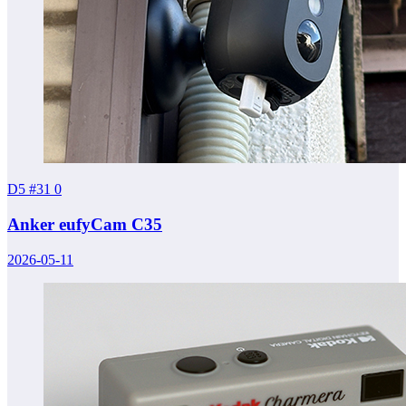
D5 #31
0
Anker eufyCam C35
2026-05-11