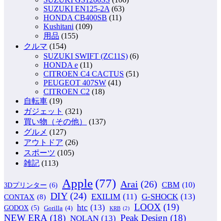
SUZUKI EN125-2A
(63)
HONDA CB400SB
(11)
Kushitani
(109)
用品
(155)
クルマ
(154)
SUZUKI SWIFT (ZC11S)
(6)
HONDA e
(11)
CITROEN C4 CACTUS
(51)
PEUGEOT 407SW
(41)
CITROEN C2
(18)
自転車
(19)
ガジェット
(321)
買い物（その他）
(137)
グルメ
(127)
アウトドア
(26)
スポーツ
(105)
雑記
(113)
Apple
(77)
Arai
(26)
CBM
(10)
3Dプリンター
(6)
DIY
(24)
G-SHOCK
(13)
EXILIM
(11)
CONTAX
(8)
LOOX
(19)
htc
(13)
GODOX
(5)
Gorilla
(4)
KRB
(2)
NEW ERA
(18)
Peak Design
(18)
NOLAN
(13)