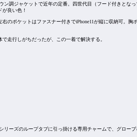
かいダウン調ジャケットで近年の定番。四世代目（フード付きと
ドが良い色！
右のポケットはファスナー付きでiPhone11が縦に収納可。
体で走行しがちだったが、この一着で解決する。
バッグシリーズのループタブに引っ掛ける専用チャームで、グロー