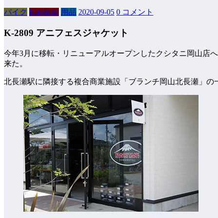
バイク
Kushitani
用品
2020-09-05
0 コメント
K-2809 アニフェスジャケット
今年3月に移転・リニューアルオープンしたクシタニ岡山店
来た。
北長瀬駅に隣接する複合商業施設「ブランチ岡山北長瀬」の