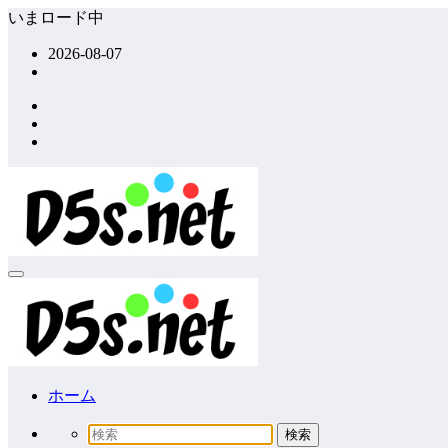
コ
いまロード中
ン
2026-08-07
テ
ン
ツ
へ
ス
キ
ッ
プ
ホーム