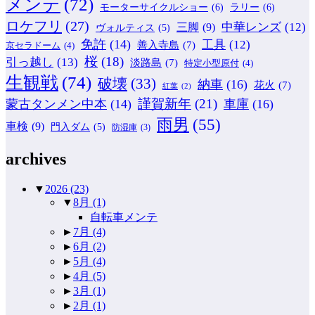
メンテ
(72)
モーターサイクルショー
(6)
ラリー
(6)
ロケフリ
(27)
中華レンズ
(12)
三脚
(9)
ヴォルティス
(5)
免許
(14)
工具
(12)
善入寺島
(7)
京セラドーム
(4)
桜
(18)
引っ越し
(13)
淡路島
(7)
特定小型原付
(4)
生観戦
(74)
破壊
(33)
納車
(16)
花火
(7)
紅葉
(2)
謹賀新年
(21)
蒙古タンメン中本
(14)
車庫
(16)
雨男
(55)
車検
(9)
門入ダム
(5)
防湿庫
(3)
archives
▼
2026
(23)
▼
8月
(1)
自転車メンテ
►
7月
(4)
►
6月
(2)
►
5月
(4)
►
4月
(5)
►
3月
(1)
►
2月
(1)