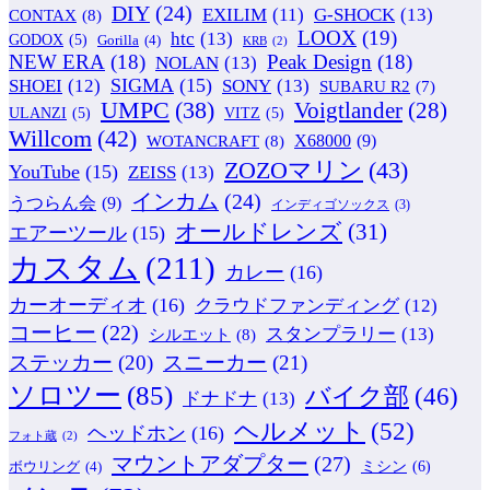
DIY
(24)
G-SHOCK
(13)
EXILIM
(11)
CONTAX
(8)
LOOX
(19)
htc
(13)
GODOX
(5)
Gorilla
(4)
KRB
(2)
NEW ERA
(18)
Peak Design
(18)
NOLAN
(13)
SIGMA
(15)
SONY
(13)
SHOEI
(12)
SUBARU R2
(7)
UMPC
(38)
Voigtlander
(28)
ULANZI
(5)
VITZ
(5)
Willcom
(42)
WOTANCRAFT
(8)
X68000
(9)
ZOZOマリン
(43)
YouTube
(15)
ZEISS
(13)
インカム
(24)
うつらん会
(9)
インディゴソックス
(3)
オールドレンズ
(31)
エアーツール
(15)
カスタム
(211)
カレー
(16)
カーオーディオ
(16)
クラウドファンディング
(12)
コーヒー
(22)
スタンプラリー
(13)
シルエット
(8)
ステッカー
(20)
スニーカー
(21)
ソロツー
(85)
バイク部
(46)
ドナドナ
(13)
ヘルメット
(52)
ヘッドホン
(16)
フォト蔵
(2)
マウントアダプター
(27)
ミシン
(6)
ボウリング
(4)