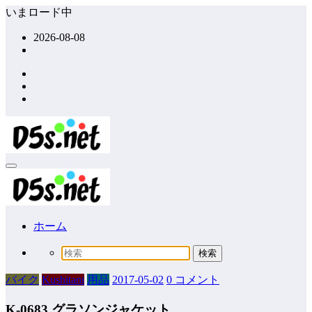
コ
いまロード中
ン
2026-08-08
テ
ン
ツ
へ
ス
キ
ッ
プ
ホーム
バイク
Kushitani
用品
2017-05-02
0 コメント
K-0683 グラソンジャケット