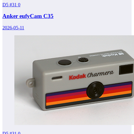
D5 #31
0
Anker eufyCam C35
2026-05-11
D5 #31
0