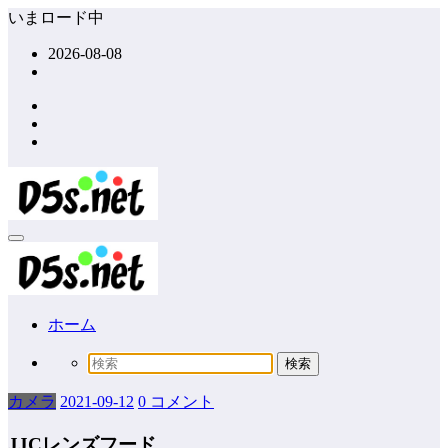
コ
いまロード中
ン
2026-08-08
テ
ン
ツ
へ
ス
キ
ッ
プ
ホーム
カメラ
2021-09-12
0 コメント
JJCレンズフード