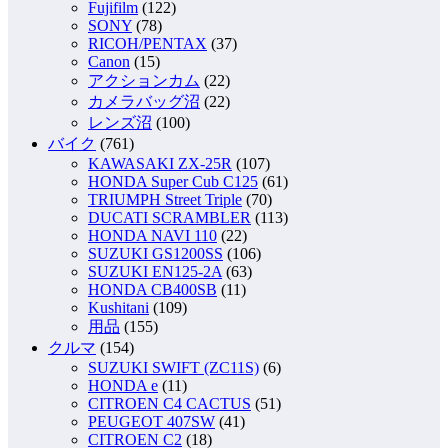
Fujifilm
(122)
SONY
(78)
RICOH/PENTAX
(37)
Canon
(15)
アクションカム
(22)
カメラバッグ沼
(22)
レンズ沼
(100)
バイク
(761)
KAWASAKI ZX-25R
(107)
HONDA Super Cub C125
(61)
TRIUMPH Street Triple
(70)
DUCATI SCRAMBLER
(113)
HONDA NAVI 110
(22)
SUZUKI GS1200SS
(106)
SUZUKI EN125-2A
(63)
HONDA CB400SB
(11)
Kushitani
(109)
用品
(155)
クルマ
(154)
SUZUKI SWIFT (ZC11S)
(6)
HONDA e
(11)
CITROEN C4 CACTUS
(51)
PEUGEOT 407SW
(41)
CITROEN C2
(18)