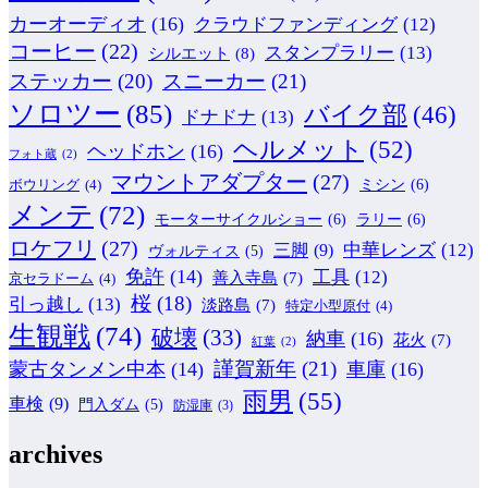
カーオーディオ
(16)
クラウドファンディング
(12)
コーヒー
(22)
スタンプラリー
(13)
シルエット
(8)
ステッカー
(20)
スニーカー
(21)
ソロツー
(85)
バイク部
(46)
ドナドナ
(13)
ヘルメット
(52)
ヘッドホン
(16)
フォト蔵
(2)
マウントアダプター
(27)
ミシン
(6)
ボウリング
(4)
メンテ
(72)
モーターサイクルショー
(6)
ラリー
(6)
ロケフリ
(27)
中華レンズ
(12)
三脚
(9)
ヴォルティス
(5)
免許
(14)
工具
(12)
善入寺島
(7)
京セラドーム
(4)
桜
(18)
引っ越し
(13)
淡路島
(7)
特定小型原付
(4)
生観戦
(74)
破壊
(33)
納車
(16)
花火
(7)
紅葉
(2)
謹賀新年
(21)
蒙古タンメン中本
(14)
車庫
(16)
雨男
(55)
車検
(9)
門入ダム
(5)
防湿庫
(3)
archives