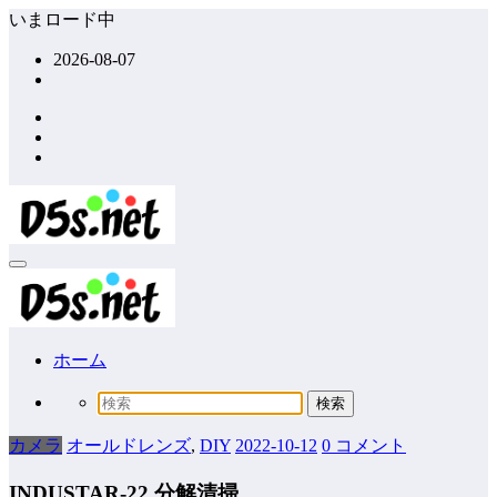
コ
いまロード中
ン
2026-08-07
テ
ン
ツ
へ
ス
キ
ッ
プ
ホーム
カメラ
オールドレンズ
,
DIY
2022-10-12
0 コメント
INDUSTAR-22 分解清掃