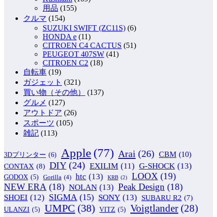
用品
(155)
クルマ
(154)
SUZUKI SWIFT (ZC11S)
(6)
HONDA e
(11)
CITROEN C4 CACTUS
(51)
PEUGEOT 407SW
(41)
CITROEN C2
(18)
自転車
(19)
ガジェット
(321)
買い物（その他）
(137)
グルメ
(127)
アウトドア
(26)
スポーツ
(105)
雑記
(113)
Apple
(77)
Arai
(26)
CBM
(10)
3Dプリンター
(6)
DIY
(24)
G-SHOCK
(13)
EXILIM
(11)
CONTAX
(8)
LOOX
(19)
htc
(13)
GODOX
(5)
Gorilla
(4)
KRB
(2)
NEW ERA
(18)
Peak Design
(18)
NOLAN
(13)
SIGMA
(15)
SONY
(13)
SHOEI
(12)
SUBARU R2
(7)
UMPC
(38)
Voigtlander
(28)
ULANZI
(5)
VITZ
(5)