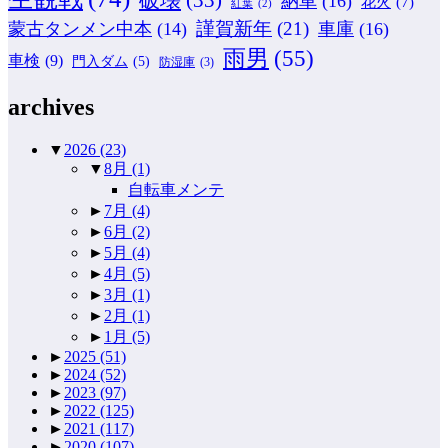
納車
(16)
花火
(7)
紅葉
(2)
謹賀新年
(21)
蒙古タンメン中本
(14)
車庫
(16)
雨男
(55)
車検
(9)
門入ダム
(5)
防湿庫
(3)
archives
▼
2026
(23)
▼
8月
(1)
自転車メンテ
►
7月
(4)
►
6月
(2)
►
5月
(4)
►
4月
(5)
►
3月
(1)
►
2月
(1)
►
1月
(5)
►
2025
(51)
►
2024
(52)
►
2023
(97)
►
2022
(125)
►
2021
(117)
►
2020
(107)