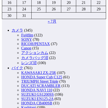
16
17
18
19
20
21
22
23
24
25
26
27
28
29
30
31
« 7月
カメラ
(345)
Fujifilm
(122)
SONY
(78)
RICOH/PENTAX
(37)
Canon
(15)
アクションカム
(22)
カメラバッグ沼
(22)
レンズ沼
(100)
バイク
(761)
KAWASAKI ZX-25R
(107)
HONDA Super Cub C125
(61)
TRIUMPH Street Triple
(70)
DUCATI SCRAMBLER
(113)
HONDA NAVI 110
(22)
SUZUKI GS1200SS
(106)
SUZUKI EN125-2A
(63)
HONDA CB400SB
(11)
Kushitani
(109)