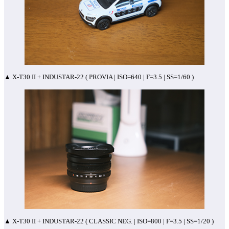
▲ X-T30 II + INDUSTAR-22 ( PROVIA | ISO=640 | F=3.5 | SS=1/60 )
▲ X-T30 II + INDUSTAR-22 ( CLASSIC NEG. | ISO=800 | F=3.5 | SS=1/20 )