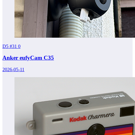
D5 #31
0
Anker eufyCam C35
2026-05-11