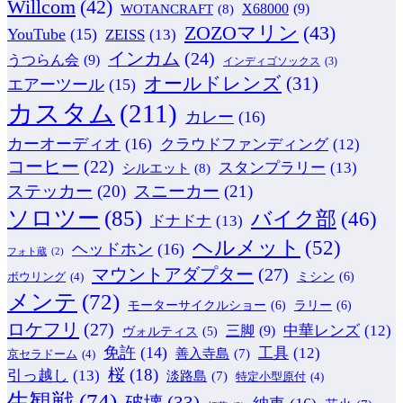
Willcom
(42)
WOTANCRAFT
(8)
X68000
(9)
ZOZOマリン
(43)
YouTube
(15)
ZEISS
(13)
インカム
(24)
うつらん会
(9)
インディゴソックス
(3)
オールドレンズ
(31)
エアーツール
(15)
カスタム
(211)
カレー
(16)
カーオーディオ
(16)
クラウドファンディング
(12)
コーヒー
(22)
スタンプラリー
(13)
シルエット
(8)
ステッカー
(20)
スニーカー
(21)
ソロツー
(85)
バイク部
(46)
ドナドナ
(13)
ヘルメット
(52)
ヘッドホン
(16)
フォト蔵
(2)
マウントアダプター
(27)
ミシン
(6)
ボウリング
(4)
メンテ
(72)
モーターサイクルショー
(6)
ラリー
(6)
ロケフリ
(27)
中華レンズ
(12)
三脚
(9)
ヴォルティス
(5)
免許
(14)
工具
(12)
善入寺島
(7)
京セラドーム
(4)
桜
(18)
引っ越し
(13)
淡路島
(7)
特定小型原付
(4)
生観戦
(74)
破壊
(33)