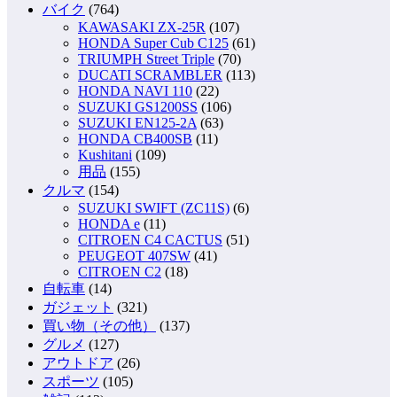
バイク
(764)
KAWASAKI ZX-25R
(107)
HONDA Super Cub C125
(61)
TRIUMPH Street Triple
(70)
DUCATI SCRAMBLER
(113)
HONDA NAVI 110
(22)
SUZUKI GS1200SS
(106)
SUZUKI EN125-2A
(63)
HONDA CB400SB
(11)
Kushitani
(109)
用品
(155)
クルマ
(154)
SUZUKI SWIFT (ZC11S)
(6)
HONDA e
(11)
CITROEN C4 CACTUS
(51)
PEUGEOT 407SW
(41)
CITROEN C2
(18)
自転車
(14)
ガジェット
(321)
買い物（その他）
(137)
グルメ
(127)
アウトドア
(26)
スポーツ
(105)