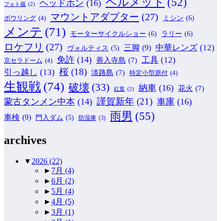
ヘルメット
(52)
ヘッドホン
(16)
フォト蔵
(2)
マウントアダプター
(27)
ミシン
(6)
ボウリング
(4)
メンテ
(71)
モーターサイクルショー
(6)
ラリー
(6)
ロケフリ
(27)
中華レンズ
(12)
三脚
(9)
ヴォルティス
(5)
免許
(14)
工具
(12)
善入寺島
(7)
京セラドーム
(4)
桜
(18)
引っ越し
(13)
淡路島
(7)
特定小型原付
(4)
生観戦
(74)
破壊
(33)
納車
(16)
花火
(7)
紅葉
(2)
謹賀新年
(21)
蒙古タンメン中本
(14)
車庫
(16)
雨男
(55)
車検
(9)
門入ダム
(5)
防湿庫
(3)
archives
▼
2026
(22)
►
7月
(4)
►
6月
(2)
►
5月
(4)
►
4月
(5)
►
3月
(1)