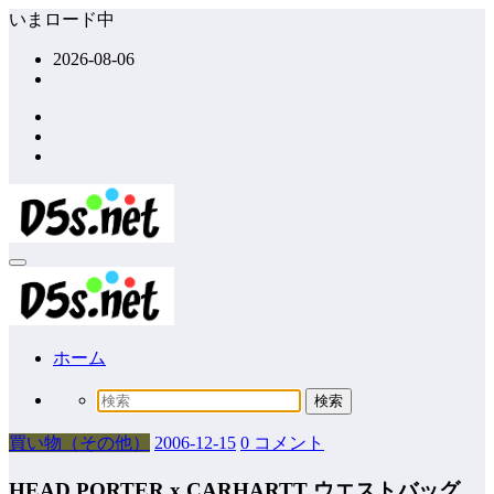
コ
いまロード中
ン
2026-08-06
テ
ン
ツ
へ
ス
キ
ッ
プ
ホーム
買い物（その他）
2006-12-15
0 コメント
HEAD PORTER x CARHARTT ウエストバッグ