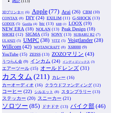
雑記
(113)
Apple
(77)
Arai
(26)
CBM
(10)
3Dプリンター
(6)
DIY
(24)
G-SHOCK
(13)
EXILIM
(11)
CONTAX
(8)
LOOX
(19)
htc
(13)
GODOX
(5)
Gorilla
(4)
KRB
(2)
NEW ERA
(18)
Peak Design
(18)
NOLAN
(13)
SIGMA
(15)
SONY
(13)
SHOEI
(12)
SUBARU R2
(7)
UMPC
(38)
Voigtlander
(28)
ULANZI
(5)
VITZ
(5)
Willcom
(42)
WOTANCRAFT
(8)
X68000
(9)
ZOZOマリン
(43)
YouTube
(15)
ZEISS
(13)
インカム
(24)
うつらん会
(9)
インディゴソックス
(3)
オールドレンズ
(31)
エアーツール
(15)
カスタム
(211)
カレー
(16)
カーオーディオ
(16)
クラウドファンディング
(12)
コーヒー
(22)
スタンプラリー
(13)
シルエット
(8)
ステッカー
(20)
スニーカー
(21)
ソロツー
(85)
バイク部
(46)
ドナドナ
(13)