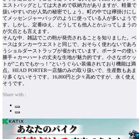
エストバッグとしては大きめで収納力がありますが、軽量で
扱いやすいのが人気の秘密でしょう。町の中では襷掛けにし
てメッセンジャーバッグのように使っている人が多いようで
す。しかし、定番ゆえ、どうしても他人とかぶってしまうの
が欠点とも言えます。
そんな中、雑誌でこの鞄が発売されることを知りました。ベ
ースはタンカーウエストと同じで、おそらく使わないであろ
うショルダーストラップが省かれています。ポーターの使い
勝手＋カーハートの丈夫な生地が魅力的です。小さなポケッ
トが”これでもかっ！”というぐらい装備されており機能は満
点。HEAD PORTER一店舗のみの取り扱いで、生産数もあま
り多くないそうです。16,800円と少々高めですが、永く使え
そうです。
Share with :